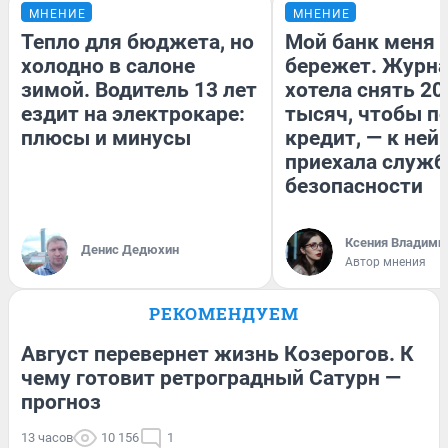
МНЕНИЕ
МНЕНИЕ
Тепло для бюджета, но
Мой банк меня
холодно в салоне
бережет. Журн
зимой. Водитель 13 лет
хотела снять 20
ездит на электрокаре:
тысяч, чтобы п
плюсы и минусы
кредит, — к ней
приехала служб
безопасности
Ксения Владими
Денис Дедюхин
Автор мнения
РЕКОМЕНДУЕМ
Август перевернет жизнь Козерогов. К
чему готовит ретроградный Сатурн —
прогноз
13 часов
10 156
1