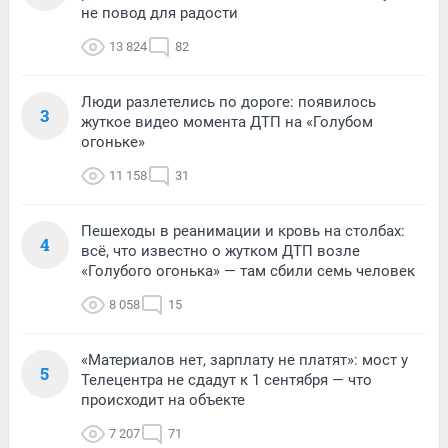
не повод для радости
13 824
82
Люди разлетелись по дороге: появилось
3
жуткое видео момента ДТП на «Голубом
огоньке»
11 158
31
Пешеходы в реанимации и кровь на столбах:
4
всё, что известно о жутком ДТП возле
«Голубого огонька» — там сбили семь человек
8 058
15
«Материалов нет, зарплату не платят»: мост у
5
Телецентра не сдадут к 1 сентября — что
происходит на объекте
7 207
71