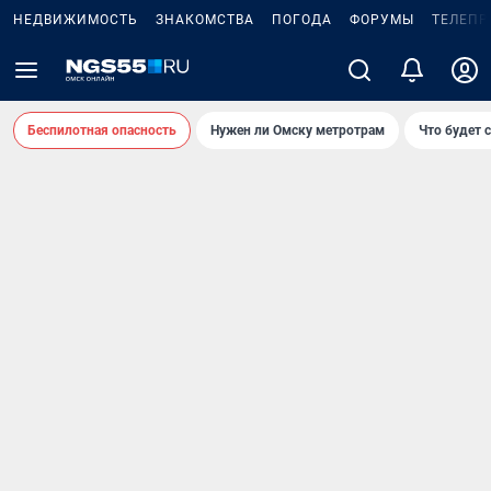
НЕДВИЖИМОСТЬ
ЗНАКОМСТВА
ПОГОДА
ФОРУМЫ
ТЕЛЕПР
Беспилотная опасность
Нужен ли Омску метротрам
Что будет 