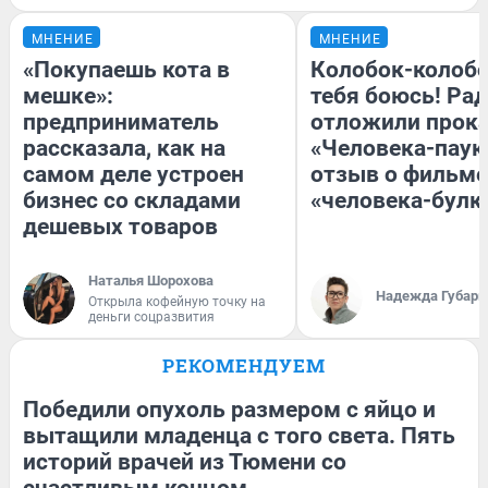
МНЕНИЕ
МНЕНИЕ
«Покупаешь кота в
Колобок-колобо
мешке»:
тебя боюсь! Рад
предприниматель
отложили прок
рассказала, как на
«Человека-паук
самом деле устроен
отзыв о фильме
бизнес со складами
«человека-булк
дешевых товаров
Наталья Шорохова
Надежда Губарь
Открыла кофейную точку на
деньги соцразвития
РЕКОМЕНДУЕМ
Победили опухоль размером с яйцо и
вытащили младенца с того света. Пять
историй врачей из Тюмени со
счастливым концом