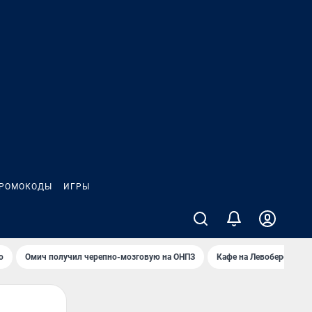
РОМОКОДЫ
ИГРЫ
о
Омич получил черепно-мозговую на ОНПЗ
Кафе на Левобережье в