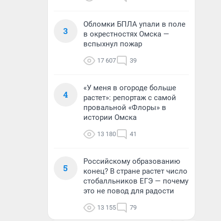
Обломки БПЛА упали в поле
3
в окрестностях Омска —
вспыхнул пожар
17 607
39
«У меня в огороде больше
4
растет»: репортаж с самой
провальной «Флоры» в
истории Омска
13 180
41
Российскому образованию
5
конец? В стране растет число
стобалльников ЕГЭ — почему
это не повод для радости
13 155
79