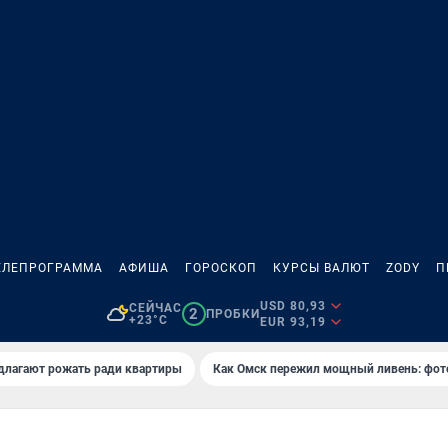
ЕЛЕПРОГРАММА
АФИША
ГОРОСКОП
КУРСЫ ВАЛЮТ
ZODY
П
USD 80,93
СЕЙЧАС
2
ПРОБКИ
+23°C
EUR 93,19
длагают рожать ради квартиры
Как Омск пережил мощный ливень: фот