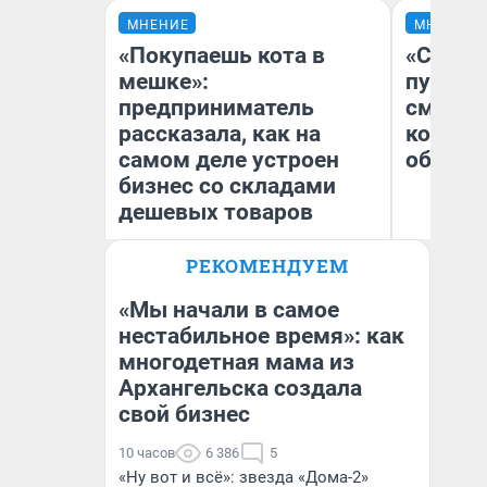
МНЕНИЕ
МНЕНИЕ
«Покупаешь кота в
«Спутал
мешке»:
пургу».
предприниматель
смерте
рассказала, как на
которы
самом деле устроен
обнару
бизнес со складами
дешевых товаров
Ир
РЕКОМЕНДУЕМ
Наталья Шорохова
Гл
Открыла кофейную точку на
«Р
деньги соцразвития
Во
«Мы начали в самое
нестабильное время»: как
многодетная мама из
Архангельска создала
свой бизнес
10 часов
6 386
5
«Ну вот и всё»: звезда «Дома-2»