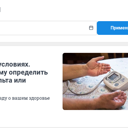
я
Примен
словиях.
ому определить
льта или
вду о вашем здоровье