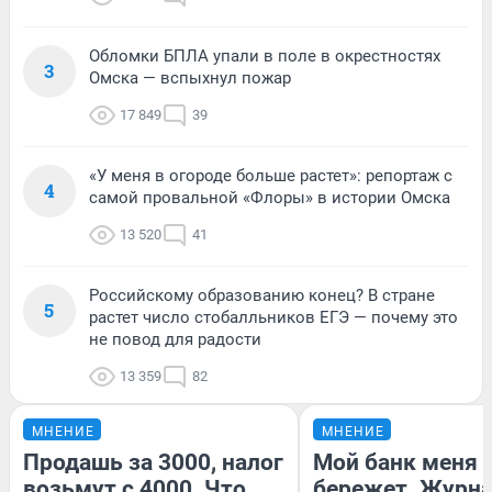
Обломки БПЛА упали в поле в окрестностях
3
Омска — вспыхнул пожар
17 849
39
«У меня в огороде больше растет»: репортаж с
4
самой провальной «Флоры» в истории Омска
13 520
41
Российскому образованию конец? В стране
5
растет число стобалльников ЕГЭ — почему это
не повод для радости
13 359
82
МНЕНИЕ
МНЕНИЕ
Продашь за 3000, налог
Мой банк меня
возьмут с 4000. Что
бережет. Журн