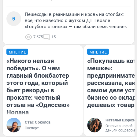
Пешеходы в реанимации и кровь на столбах:
5
всё, что известно о жутком ДТП возле
«Голубого огонька» — там сбили семь человек
7 675
15
МНЕНИЕ
МНЕНИЕ
«Никого нельзя
«Покупаешь кот
победить». О чем
мешке»:
главный блокбастер
предпринимате
этого года, который
рассказала, как
бьет рекорды в
самом деле уст
прокате: честный
бизнес со скла
отзыв на «Одиссею»
дешевых товар
Нолана
Наталья Шорохо
Стас Соколов
Открыла кофейну
Эксперт
деньги соцразви