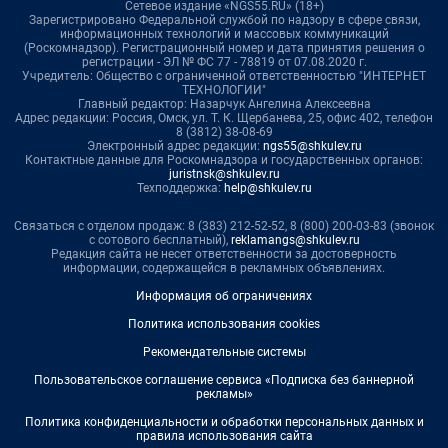
Сетевое издание «NGS55.RU» (18+)
Зарегистрировано Федеральной службой по надзору в сфере связи,
информационных технологий и массовых коммуникаций
(Роскомнадзор). Регистрационный номер и дата принятия решения о
регистрации - ЭЛ № ФС 77 - 78819 от 07.08.2020 г.
Учредитель: Общество с ограниченной ответственностью "ИНТЕРНЕТ
ТЕХНОЛОГИИ"
Главный редактор: Назарчук Ангелина Алексеевна
Адрес редакции: Россия, Омск, ул. Т. К. Щербанева, 25, офис 402, телефон
8 (3812) 38-08-69
Электронный адрес редакции:
ngs55@shkulev.ru
Контактные данные для Роскомнадзора и государственных органов:
juristnsk@shkulev.ru
Техподдержка:
help@shkulev.ru
Связаться с отделом продаж: 8 (383) 212-52-52, 8 (800) 200-03-83 (звонок
с сотового бесплатный),
reklamangs@shkulev.ru
Редакция сайта не несет ответственности за достоверность
информации, содержащейся в рекламных объявлениях.
Информация об ограничениях
Политика использования cookies
Рекомендательные системы
Пользовательское соглашение сервиса «Подписка без баннерной
рекламы»
Политика конфиденциальности и обработки персональных данных и
правила использования сайта