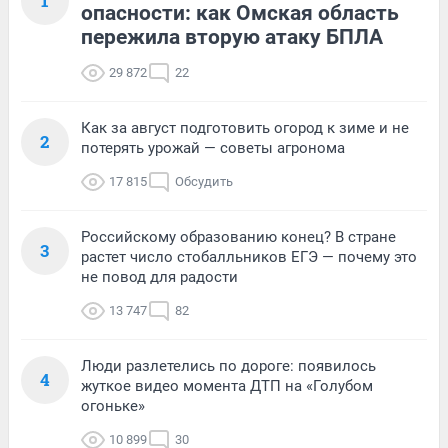
1
опасности: как Омская область
пережила вторую атаку БПЛА
29 872
22
Как за август подготовить огород к зиме и не
2
потерять урожай — советы агронома
17 815
Обсудить
Российскому образованию конец? В стране
3
растет число стобалльников ЕГЭ — почему это
не повод для радости
13 747
82
Люди разлетелись по дороге: появилось
4
жуткое видео момента ДТП на «Голубом
огоньке»
10 899
30