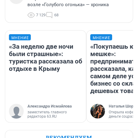
возле «Голубого огонька» — хроника
7 129
68
МНЕНИЕ
МНЕНИЕ
«За неделю две ночи
«Покупаешь ко
были страшные»:
мешке»:
туристка рассказала об
предпринимат
отдыхе в Крыму
рассказала, как
самом деле ус
бизнес со скл
дешевых това
Александра Исмайлова
Наталья Шорох
заместитель главного
Открыла кофейн
редактора 63.RU
деньги соцразв
РЕКОМЕНДУЕМ