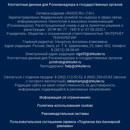
Контактные данные для Роскомнадзора и государственных органов
Сетевое издание «NGS55.RU» (18+)
Зарегистрировано Федеральной службой по надзору в сфере связи,
информационных технологий и массовых коммуникаций
(Роскомнадзор). Регистрационный номер и дата принятия решения о
регистрации - ЭЛ № ФС 77 - 78819 от 07.08.2020 г.
Учредитель: Общество с ограниченной ответственностью "ИНТЕРНЕТ
ТЕХНОЛОГИИ"
Главный редактор: Назарчук Ангелина Алексеевна
Адрес редакции: Россия, Омск, ул. Т. К. Щербанева, 25, офис 402, телефон
8 (3812) 38-08-69
Электронный адрес редакции:
ngs55@shkulev.ru
Контактные данные для Роскомнадзора и государственных органов:
juristnsk@shkulev.ru
Техподдержка:
help@shkulev.ru
Связаться с отделом продаж: 8 (383) 212-52-52, 8 (800) 200-03-83 (звонок
с сотового бесплатный),
reklamangs@shkulev.ru
Редакция сайта не несет ответственности за достоверность
информации, содержащейся в рекламных объявлениях.
Информация об ограничениях
Политика использования cookies
Рекомендательные системы
Пользовательское соглашение сервиса «Подписка без баннерной
рекламы»