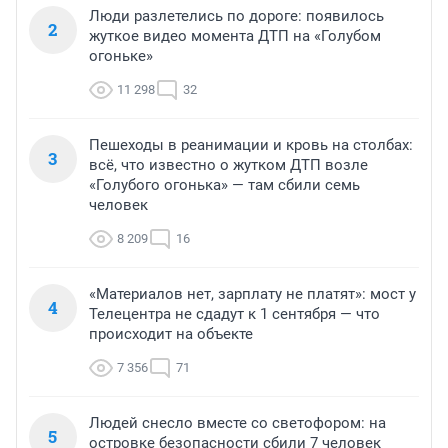
Люди разлетелись по дороге: появилось
2
жуткое видео момента ДТП на «Голубом
огоньке»
11 298
32
Пешеходы в реанимации и кровь на столбах:
3
всё, что известно о жутком ДТП возле
«Голубого огонька» — там сбили семь
человек
8 209
16
«Материалов нет, зарплату не платят»: мост у
4
Телецентра не сдадут к 1 сентября — что
происходит на объекте
7 356
71
Людей снесло вместе со светофором: на
5
островке безопасности сбили 7 человек