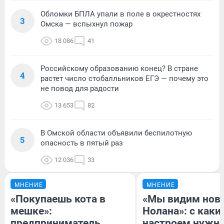
Обломки БПЛА упали в поле в окрестностях
3
Омска — вспыхнул пожар
18 086
41
Российскому образованию конец? В стране
4
растет число стобалльников ЕГЭ — почему это
не повод для радости
13 653
82
В Омской области объявили беспилотную
5
опасность в пятый раз
12 036
33
МНЕНИЕ
МНЕНИЕ
«Покупаешь кота в
«Мы видим нов
мешке»:
Нолана»: с каки
предприниматель
настроем нужн