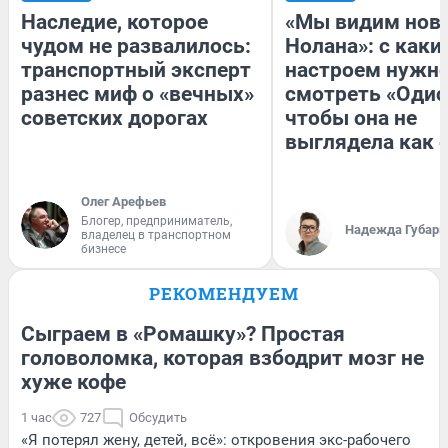
Наследие, которое
«Мы видим нов
чудом не развалилось:
Нолана»: с каки
транспортный эксперт
настроем нужн
разнес миф о «вечных»
смотреть «Одис
советских дорогах
чтобы она не
выглядела как 
Олег Арефьев
Блогер, предприниматель,
Надежда Губарь
владелец в транспортном
бизнесе
РЕКОМЕНДУЕМ
Сыграем в «Ромашку»? Простая
головоломка, которая взбодрит мозг не
хуже кофе
1 час
727
Обсудить
«Я потерял жену, детей, всё»: откровения экс-рабочего