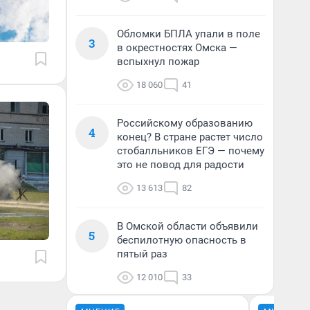
Обломки БПЛА упали в поле
3
в окрестностях Омска —
вспыхнул пожар
18 060
41
Российскому образованию
4
конец? В стране растет число
стобалльников ЕГЭ — почему
это не повод для радости
13 613
82
В Омской области объявили
5
беспилотную опасность в
пятый раз
12 010
33