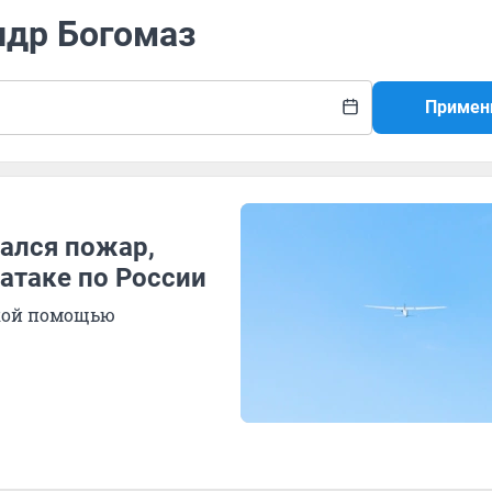
ндр Богомаз
Примен
чался пожар,
 атаке по России
ской помощью