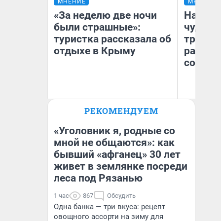
МНЕНИЕ
МНЕНИЕ
«За неделю две ночи
Наслед
были страшные»:
чудом 
туристка рассказала об
трансп
отдыхе в Крыму
разнес
советс
Ол
РЕКОМЕНДУЕМ
Александра Исмайлова
Бл
заместитель главного
вл
редактора 63.RU
би
«Уголовник я, родные со
мной не общаются»: как
бывший «афганец» 30 лет
живет в землянке посреди
леса под Рязанью
1 час
867
Обсудить
Одна банка — три вкуса: рецепт
овощного ассорти на зиму для