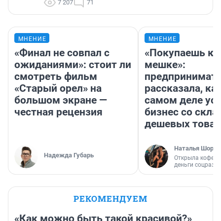
7 207
71
МНЕНИЕ
МНЕНИЕ
«Финал не совпал с
«Покупаешь ко
ожиданиями»: стоит ли
мешке»:
смотреть фильм
предпринимат
«Старый орел» на
рассказала, как
большом экране —
самом деле ус
честная рецензия
бизнес со скл
дешевых това
Наталья Шорох
Надежда Губарь
Открыла кофейн
деньги соцразв
РЕКОМЕНДУЕМ
«Как можно быть такой красивой?»