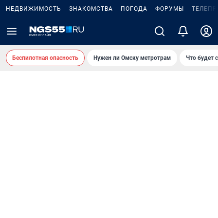
НЕДВИЖИМОСТЬ
ЗНАКОМСТВА
ПОГОДА
ФОРУМЫ
ТЕЛЕПР
Беспилотная опасность
Нужен ли Омску метротрам
Что будет 