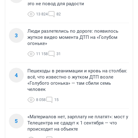
это не повод для радости
13 824
82
Люди разлетелись по дороге: появилось
3
жуткое видео момента ДТП на «Голубом
огоньке»
11 158
31
Пешеходы в реанимации и кровь на столбах:
4
всё, что известно о жутком ДТП возле
«Голубого огонька» — там сбили семь
человек
8 058
15
«Материалов нет, зарплату не платят»: мост у
5
Телецентра не сдадут к 1 сентября — что
происходит на объекте