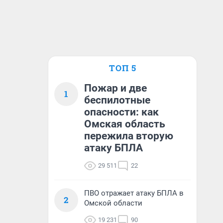
ТОП 5
Пожар и две
1
беспилотные
опасности: как
Омская область
пережила вторую
атаку БПЛА
29 511
22
ПВО отражает атаку БПЛА в
2
Омской области
19 231
90