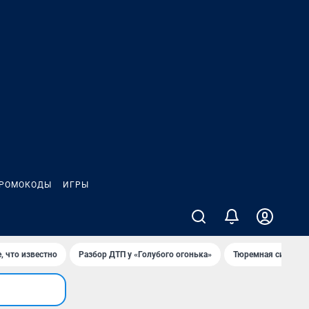
РОМОКОДЫ
ИГРЫ
, что известно
Разбор ДТП у «Голубого огонька»
Тюремная система