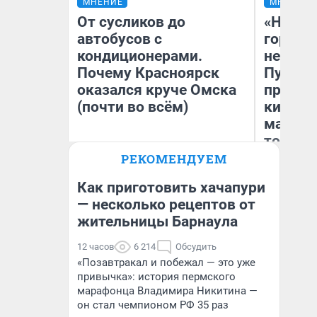
МНЕНИЕ
МНЕНИЕ
От сусликов до
«Нет н
автобусов с
городов
кондиционерами.
недофи
Почему Красноярск
Путеше
оказался круче Омска
проеха
(почти во всём)
киломе
машине
того
РЕКОМЕНДУЕМ
Сергей Энквист
Ек
Как приготовить хачапури
— несколько рецептов от
жительницы Барнаула
12 часов
6 214
Обсудить
«Позавтракал и побежал — это уже
привычка»: история пермского
марафонца Владимира Никитина —
он стал чемпионом РФ 35 раз