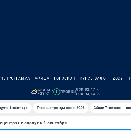
ЕЛЕПРОГРАММА
АФИША
ГОРОСКОП
КУРСЫ ВАЛЮТ
ZODY
П
USD 82,17
СЕЙЧАС
1
ПРОБКИ
+23°C
EUR 94,84
дут к 1 сентября
Главные тренды осени 2026
Сбили 7 человек — все
ецентра не сдадут к 1 сентября