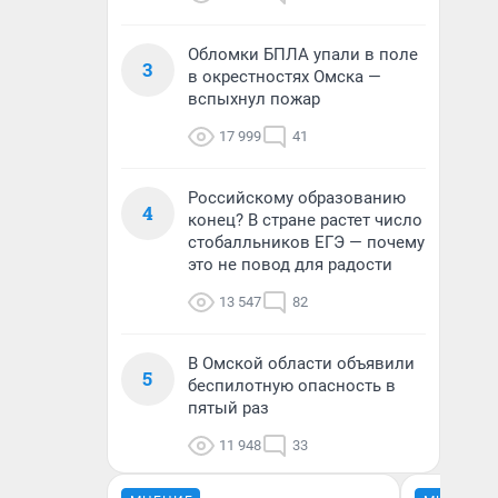
Обломки БПЛА упали в поле
3
в окрестностях Омска —
вспыхнул пожар
17 999
41
Российскому образованию
4
конец? В стране растет число
стобалльников ЕГЭ — почему
это не повод для радости
13 547
82
В Омской области объявили
5
беспилотную опасность в
пятый раз
11 948
33