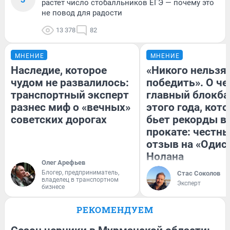
растет число стобалльников ЕГЭ — почему это
не повод для радости
13 378
82
МНЕНИЕ
МНЕНИЕ
Наследие, которое
«Никого нельзя
чудом не развалилось:
победить». О ч
транспортный эксперт
главный блокба
разнес миф о «вечных»
этого года, кот
советских дорогах
бьет рекорды в
прокате: честн
отзыв на «Одис
Нолана
Олег Арефьев
Блогер, предприниматель,
Стас Соколов
владелец в транспортном
Эксперт
бизнесе
РЕКОМЕНДУЕМ