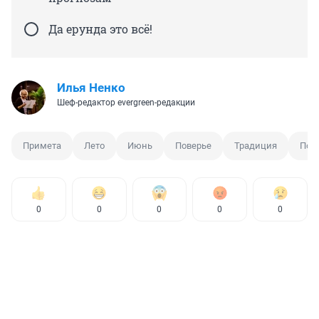
Да ерунда это всё!
Илья Ненко
Шеф-редактор evergreen-редакции
Примета
Лето
Июнь
Поверье
Традиция
Пог
0
0
0
0
0