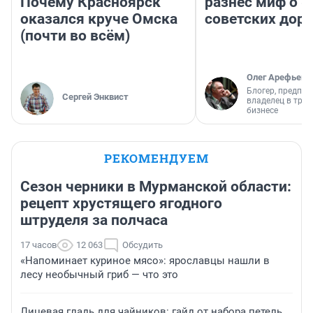
Почему Красноярск
разнес миф о 
оказался круче Омска
советских доро
(почти во всём)
Олег Арефьев
Блогер, предпри
Сергей Энквист
владелец в тра
бизнесе
РЕКОМЕНДУЕМ
Сезон черники в Мурманской области:
рецепт хрустящего ягодного
штруделя за полчаса
17 часов
12 063
Обсудить
«Напоминает куриное мясо»: ярославцы нашли в
лесу необычный гриб — что это
Лицевая гладь для чайников: гайд от набора петель