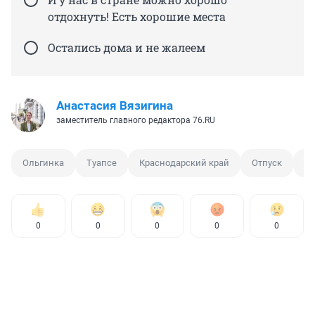
отдохнуть! Есть хорошие места
Остались дома и не жалеем
Анастасия Вязигина
заместитель главного редактора 76.RU
Ольгинка
Туапсе
Краснодарский край
Отпуск
М
0
0
0
0
0