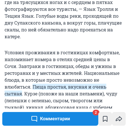
где на трясущихся ногах и с сердцем в пятках
фотографируются все туристы, — Язык Тролля и
Тещин Язык. Голубые воды реки, проходящей по
дну Сулакского каньона, а вокруг горы, плачущие
скалы, по ней обязательно надо проехаться на
катере.
Условия проживания в гостиницах комфортные,
напоминает номера в отелях средней цены в
Сочи. Завтраки в гостиницах, обеды и ужины в
ресторанах и у местных жителей. Национальные
блюда, в которые просто невозможно не
влюбиться.
Пища простая, вкусная и очень
сытная
. Курзе (похоже на наши пельмени), чуду
(лепешки с зеленью, сыром, творогом или
тыквой), хинкал, абрикосовая каша с урбечем
2
(пастой из сырых семян или орехов), долма, плов,
Комментарии
шашлыки и восточные сладости. Каждый раз
что-то новенькое. Участники нашего тура