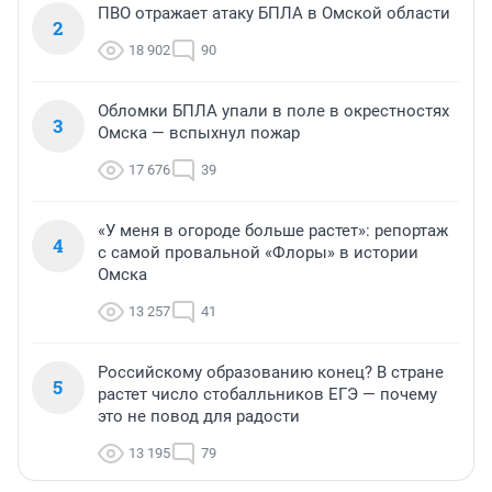
ПВО отражает атаку БПЛА в Омской области
2
18 902
90
Обломки БПЛА упали в поле в окрестностях
3
Омска — вспыхнул пожар
17 676
39
«У меня в огороде больше растет»: репортаж
4
с самой провальной «Флоры» в истории
Омска
13 257
41
Российскому образованию конец? В стране
5
растет число стобалльников ЕГЭ — почему
это не повод для радости
13 195
79