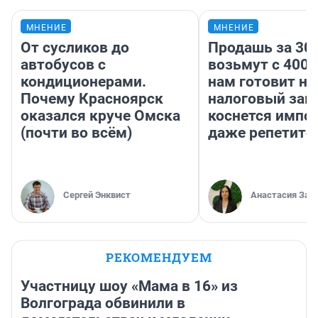
МНЕНИЕ
МНЕНИЕ
От сусликов до
Продашь за 300
автобусов с
возьмут с 4000
кондиционерами.
нам готовит н
Почему Красноярск
налоговый зако
оказался круче Омска
коснется импор
(почти во всём)
даже репетито
Сергей Энквист
Анастасия Зав
РЕКОМЕНДУЕМ
Участницу шоу «Мама в 16» из
Волгограда обвинили в