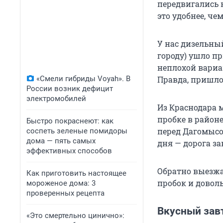
передвигались н
это удобнее, че
У нас дизельны
городу) ушло пр
неплохой вариан
«Смели гибриды Voyah». В
Правда, пришлос
России возник дефицит
электромобилей
Из Краснодара м
пробке в районе
Быстро покраснеют: как
перед Дагомысом
соспеть зеленые помидоры
дома — пять самых
дня — дорога за
эффективных способов
Обратно выезжал
Как приготовить настоящее
пробок и доволь
мороженое дома: 3
проверенных рецепта
Вкусный завт
«Это смертельно цинично»: