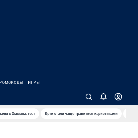
РОМОКОДЫ
ИГРЫ
заны с Омском: тест
Дети стали чаще травиться наркотиками
Появя