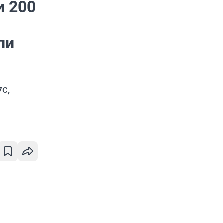
и 200
ли
с,