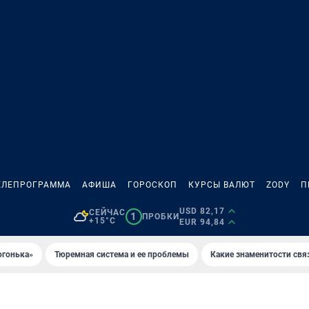
ЕЛЕПРОГРАММА
АФИША
ГОРОСКОП
КУРСЫ ВАЛЮТ
ZODY
П
USD 82,17
СЕЙЧАС
1
ПРОБКИ
+15°C
EUR 94,84
огонька»
Тюремная система и ее проблемы
Какие знаменитости свя