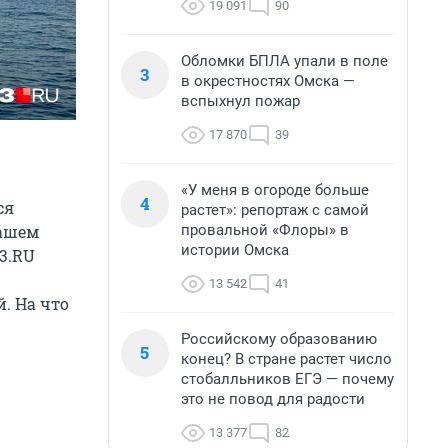
19 091
90
Обломки БПЛА упали в поле
3
в окрестностях Омска —
вспыхнул пожар
17 870
39
«У меня в огороде больше
4
ся
растет»: репортаж с самой
провальной «Флоры» в
нашем
истории Омска
3.RU
13 542
41
. На что
Российскому образованию
5
конец? В стране растет число
стобалльников ЕГЭ — почему
это не повод для радости
13 377
82