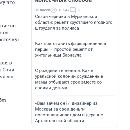
му что
15 часов
10 947
6
Сезон черники в Мурманской
области: рецепт хрустящего ягодного
ение по
штруделя за полчаса
елом
асточку».
Как приготовить фаршированные
перцы — простой рецепт от
жительницы Барнаула
яли в
в Сочи
С рождения в неволе. Как в
 часов
уральской колонии осужденные
мамы отбывают срок вместе со
своими детьми
без
«Вам зачем он?»: дизайнер из
Москвы за свои деньги
восстанавливает дом в деревне
Архангельской области