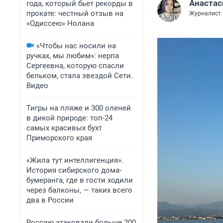
Анаста
года, который бьет рекорды в
прокате: честный отзыв на
Журналист
«Одиссею» Нолана
«Чтобы нас носили на
ручках, мы любим»: нерпа
Сергеевна, которую спасли
бельком, стала звездой Сети.
Видео
Тигры на пляже и 300 оленей
в дикой природе: топ-24
самых красивых бухт
Приморского края
«Жила тут интеллигенция».
История сибирского дома-
бумеранга, где в гости ходили
через балконы, — таких всего
два в России
Россию атаковали больше 200