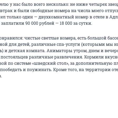
елю у нас было всего несколько: не ниже четырех звез
втрак и были свободные номера на числа моего отпуск
ел только один — двухкомнатный номер в отеле в Адле
аплатили 90 000 рублей — 18 000 за сутки.
онравился: чистые светлые номера, есть большой басс
ной для детей, различные спа-услуги (которыми мы ни
ь) и детская комната. Аниматоры утром, днем и вече
 постояльцев различные развлечения. Кормили вкусн
вой по системе «шведский стол», за дополнительную п
ообедать и поужинать. Кроме того, на территории оте
.