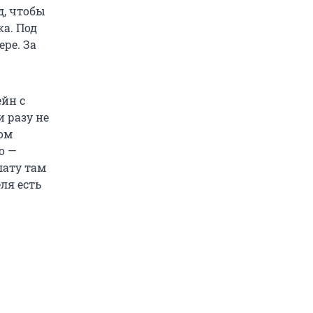
д, чтобы
а. Под
ре. За
ейн с
 разу не
ром
о —
лату там
ля есть