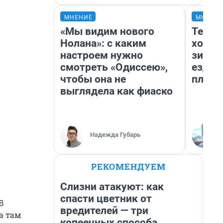
МНЕНИЕ
МНЕНИ
«Мы видим нового
Тепло
Нолана»: с каким
холод
настроем нужно
зимой
смотреть «Одиссею»,
ездит
чтобы она не
плюсы
выглядела как фиаско
Надежда Губарь
РЕКОМЕНДУЕМ
Слизни атакуют: как
спасти цветник от
В
вредителей — три
а там
копеечных способа