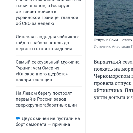
тысяч дронов, а Беларусь
стягивает войска к
украинской границе: главное
об СВО за неделю
Лицевая гладь для чайников:
Отпуск в Сочи — отли
гайд от набора петель до
Источник: 
Анастасия П
первого готового изделия
Бархатный сезон
Самый сексуальный мужчина
Турции: чем Омер из
поехать на море
«Клюквенного щербета»
Черноморском п
покорил женщин
провела отпуск 
айтишника. Пять
На Левом берегу построят
ушли деньги и 
первый в России завод
сверхкрупногабаритных шин
Двух омичей не пустили на
борт самолета — причина