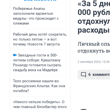
«За 5 дн
Побережье Анапы
000 рубл
заполонили ядовитые
медузы: что происходит с
отдохнул
пляжами
расходы
Рабочий день хотят сократить,
но только летом — и вот
Личный опыт
почему. Новости 7 августа
отдохнуть в
Звездные гости в 500-
летнем соборе: Криштиану
2 сентября 2023, 15:30
Роналду готовится сыграть
свадьбу века на Мадейре
6
коммент
Тело россиянки нашли во
Французских Альпах. Как она
погибла?
«Никого нельзя победить». О
чем главный блокбастер этого