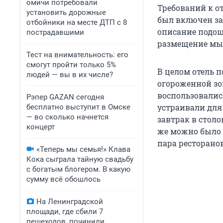
омичи потребовали
Требований к от
установить дорожные
был включен за
отбойники на месте ДТП с 8
описание подош
пострадавшими
размещение мы з
Тест на внимательность: его
смогут пройти только 5%
В целом отель п
людей — вы в их числе?
огороженной зо
воспользовалис
Рэпер GAZAN сегодня
устраивали для
бесплатно выступит в Омске
— во сколько начнется
завтрак в столо
концерт
же можно было п
пара ресторанов
«Теперь мы семья!» Клава
Кока сыграла тайную свадьбу
с богатым блогером. В какую
сумму всё обошлось
На Ленинградской
площади, где сбили 7
пешеходов, починили