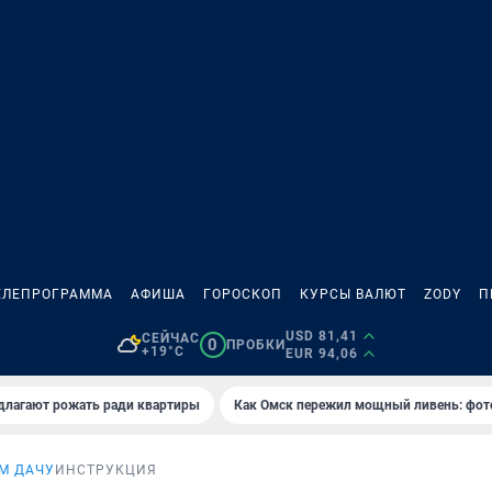
ЕЛЕПРОГРАММА
АФИША
ГОРОСКОП
КУРСЫ ВАЛЮТ
ZODY
П
USD 81,41
СЕЙЧАС
0
ПРОБКИ
+19°C
EUR 94,06
длагают рожать ради квартиры
Как Омск пережил мощный ливень: фот
М ДАЧУ
ИНСТРУКЦИЯ