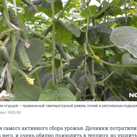
и огурцов — правильный температурный режим, полив и регулярные подкор
ва / NGS.RU
я самого активного сбора урожая. Дачники потратили
а него, и очень обидно приходить в теплицу, но уходить