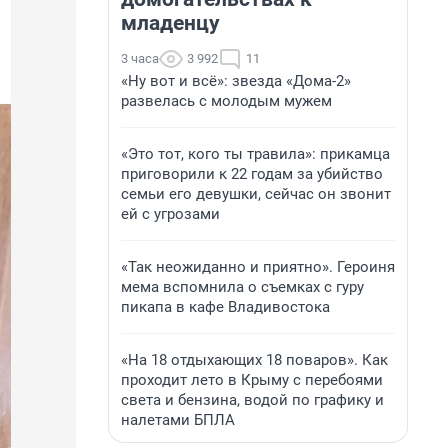
младенцу
3 часа
3 992
11
«Ну вот и всё»: звезда «Дома-2»
развелась с молодым мужем
«Это тот, кого ты травила»: прикамца
приговорили к 22 годам за убийство
семьи его девушки, сейчас он звонит
ей с угрозами
«Так неожиданно и приятно». Героиня
мема вспомнила о съемках с гуру
пикапа в кафе Владивостока
«На 18 отдыхающих 18 поваров». Как
проходит лето в Крыму с перебоями
света и бензина, водой по графику и
налетами БПЛА