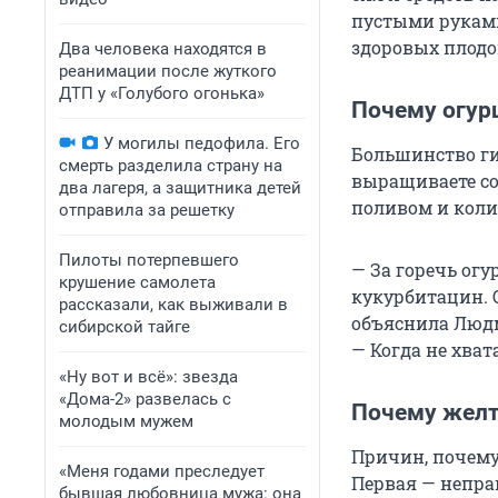
пустыми руками
здоровых плодо
Два человека находятся в
реанимации после жуткого
ДТП у «Голубого огонька»
Почему огур
У могилы педофила. Его
Большинство ги
смерть разделила страну на
выращиваете со
два лагеря, а защитника детей
поливом и коли
отправила за решетку
Пилоты потерпевшего
— За горечь огу
крушение самолета
кукурбитацин. 
рассказали, как выживали в
объяснила Людм
сибирской тайге
— Когда не хват
«Ну вот и всё»: звезда
«Дома-2» развелась с
Почему желт
молодым мужем
Причин, почему 
«Меня годами преследует
Первая — непра
бывшая любовница мужа: она