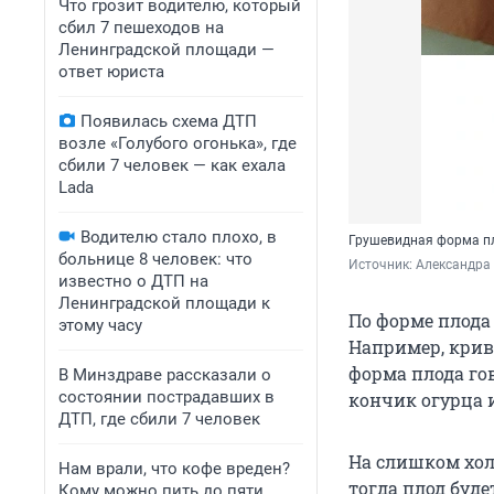
Что грозит водителю, который
сбил 7 пешеходов на
Ленинградской площади —
ответ юриста
Появилась схема ДТП
возле «Голубого огонька», где
сбили 7 человек — как ехала
Lada
Водителю стало плохо, в
Грушевидная форма пл
больнице 8 человек: что
Источник: 
Александра 
известно о ДТП на
Ленинградской площади к
По форме плода
этому часу
Например, крив
форма плода го
В Минздраве рассказали о
состоянии пострадавших в
кончик огурца и
ДТП, где сбили 7 человек
На слишком хол
Нам врали, что кофе вреден?
тогда плод буде
Кому можно пить до пяти