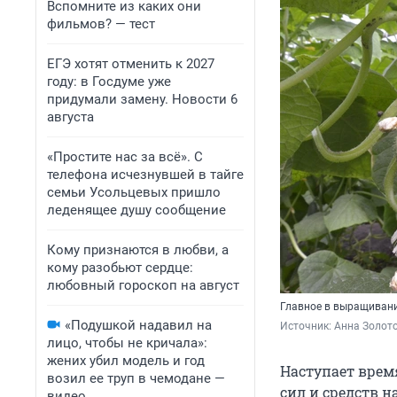
Вспомните из каких они
фильмов? — тест
ЕГЭ хотят отменить к 2027
году: в Госдуме уже
придумали замену. Новости 6
августа
«Простите нас за всё». С
телефона исчезнувшей в тайге
семьи Усольцевых пришло
леденящее душу сообщение
Кому признаются в любви, а
кому разобьют сердце:
любовный гороскоп на август
Главное в выращивани
«Подушкой надавил на
Источник: 
Анна Золото
лицо, чтобы не кричала»:
жених убил модель и год
Наступает врем
возил ее труп в чемодане —
сил и средств н
видео