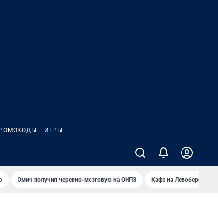
РОМОКОДЫ
ИГРЫ
о
Омич получил черепно-мозговую на ОНПЗ
Кафе на Левобережье в