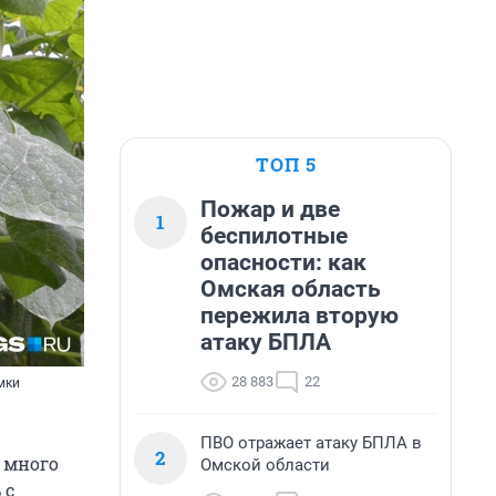
ТОП 5
Пожар и две
1
беспилотные
опасности: как
Омская область
пережила вторую
атаку БПЛА
28 883
22
мки
ПВО отражает атаку БПЛА в
2
 много
Омской области
 с