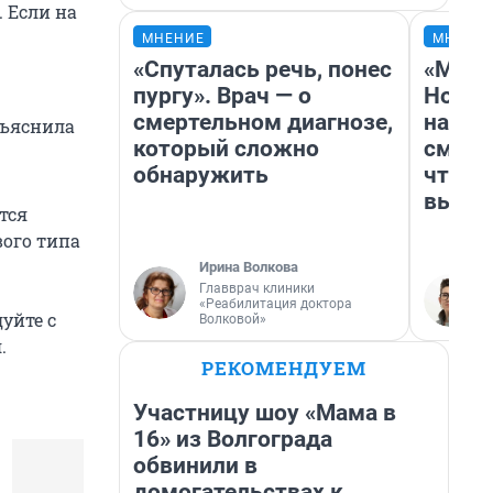
. Если на
МНЕНИЕ
МНЕНИ
«Спуталась речь, понес
«Мы в
пургу». Врач — о
Нолан
смертельном диагнозе,
настр
бъяснила
который сложно
смотр
обнаружить
чтобы
выгля
тся
вого типа
Ирина Волкова
Главврач клиники
«Реабилитация доктора
уйте с
Волковой»
.
РЕКОМЕНДУЕМ
Участницу шоу «Мама в
16» из Волгограда
обвинили в
домогательствах к