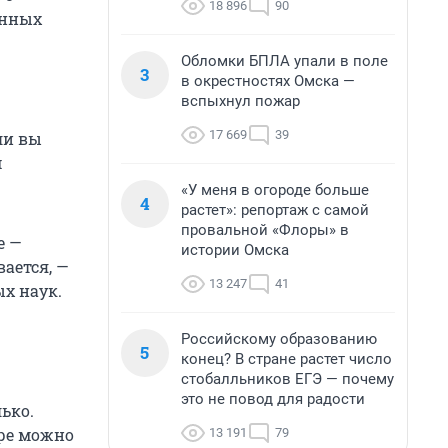
18 896
90
анных
Обломки БПЛА упали в поле
3
в окрестностях Омска —
вспыхнул пожар
17 669
39
ли вы
м
«У меня в огороде больше
4
растет»: репортаж с самой
провальной «Флоры» в
е —
истории Омска
ается, —
13 247
41
х наук.
Российскому образованию
5
конец? В стране растет число
стобалльников ЕГЭ — почему
это не повод для радости
ько.
уре можно
13 191
79