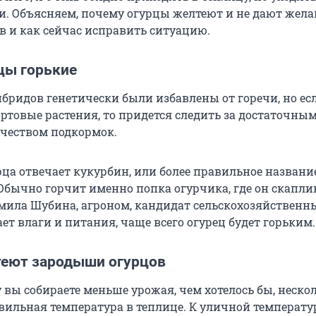
. Объясняем, почему огурцы желтеют и не дают жел
в и как сейчас исправить ситуацию.
цы горькие
бридов генетически были избавлены от горечи, но ес
ртовые растения, то придется следить за достаточны
чеством подкормок.
рца отвечает кукурбин, или более правильное названи
Обычно горчит именно попка огурчика, где он скаплив
ила Шубина, агроном, кандидат сельскохозяйственны
ает влаги и питания, чаще всего огурец будет горьким.
еют зародыши огурцов
вы собираете меньше урожая, чем хотелось бы, нескол
вильная температура в теплице. К уличной температ