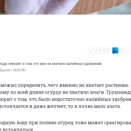
ода говорит о том, что ему не хватило калийных удобрений
Бруня / NGS.RU
 можно определить, чего именно не хватает растению.
ому по всей длине огурцу не хватило влаги. Грушеви
ворит о том, что было недостаточно калийных удобрен
стончается и даже желтеет, то в почве мало азота.
одную воду при поливе огурец тоже может среагирова
т истончаться.