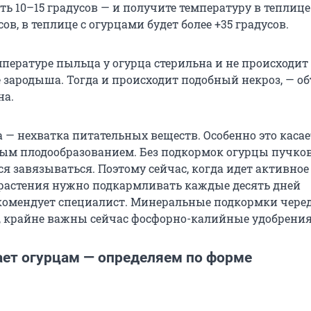
ь 10–15 градусов — и получите температуру в теплице
сов, в теплице с огурцами будет более +35 градусов.
мпературе пыльца у огурца стерильна и не происходит
 зародыша. Тогда и происходит подобный некроз, — о
а.
 — нехватка питательных веществ. Особенно это касае
вым плодообразованием. Без подкормок огурцы пучко
ся завязываться. Поэтому сейчас, когда идет активное
растения нужно подкармливать каждые десять дней
екомендует специалист. Минеральные подкормки черед
 крайне важны сейчас фосфорно-калийные удобрения
ает огурцам — определяем по форме