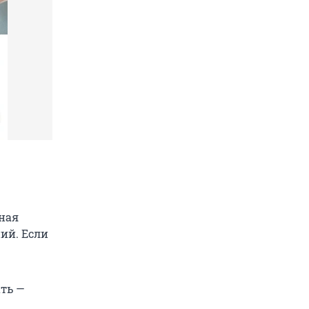
дная
ий. Если
ть —