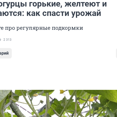
огурцы горькие, желтеют и
аются: как спасти урожай
те про регулярные подкормки
2 313
арий