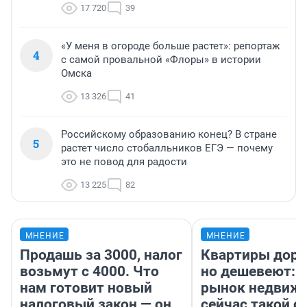
17 720
39
«У меня в огороде больше растет»: репортаж
4
с самой провальной «Флоры» в истории
Омска
13 326
41
Российскому образованию конец? В стране
5
растет число стобалльников ЕГЭ — почему
это не повод для радости
13 225
82
МНЕНИЕ
МНЕНИЕ
Продашь за 3000, налог
Квартиры дор
возьмут с 4000. Что
но дешевеют: 
нам готовит новый
рынок недвиж
налоговый закон — он
сейчас такой 