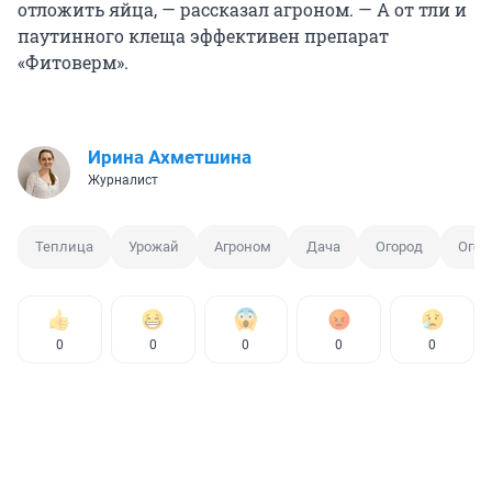
отложить яйца, — рассказал агроном. — А от тли и
паутинного клеща эффективен препарат
«Фитоверм».
Ирина Ахметшина
Журналист
Теплица
Урожай
Агроном
Дача
Огород
Огор
0
0
0
0
0