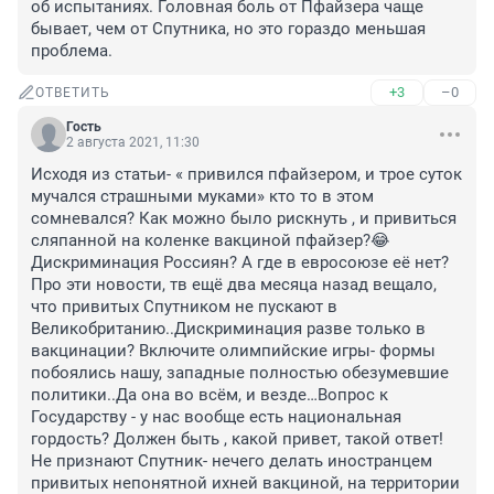
об испытаниях. Головная боль от Пфайзера чаще 
бывает, чем от Спутника, но это гораздо меньшая 
проблема.
+3
–0
ОТВЕТИТЬ
Гость
2 августа 2021, 11:30
Исходя из статьи- « привился пфайзером, и трое суток 
мучался страшными муками» кто то в этом 
сомневался? Как можно было рискнуть , и привиться 
сляпанной на коленке вакциной пфайзер?😂 
Дискриминация Россиян? А где в евросоюзе её нет? 
Про эти новости, тв ещё два месяца назад вещало, 
что привитых Спутником не пускают в 
Великобританию..Дискриминация разве только в 
вакцинации? Включите олимпийские игры- формы 
побоялись нашу, западные полностью обезумевшие 
политики..Да она во всём, и везде…Вопрос к 
Государству - у нас вообще есть национальная 
гордость? Должен быть , какой привет, такой ответ! 
Не признают Спутник- нечего делать иностранцем 
привитых непонятной ихней вакциной, на территории 