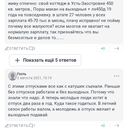
живу отлично: свой коттедж в Усть-Заостровке 450 
кв. метров., Порш макан на выходные + лх450д 19 
года на повседневку. в штате 27 человек у всех 
зарплата 45-70 тыс в месяц, плачу исправно! не пойму 
почему все жалуются? если мозгов не хватает на 
нормалую зарплату, так признайтесь что вы 
безмозглые и делов то.......
+0
–4
ОТВЕТИТЬ
5
Показать ещё 5 ответов
Гость
2 августа 2021, 10:19
С этими отпусками все как с катушек съехали. Раньше 
без отпусков работали и без выходных. Потому что 
знали что надо. А теперь молодые люди хотят в 
отпуск два раза в год. Куда такое годиться. В летний 
сезон работы валом, а молодежь в отпуск желает и 
выходные подавай.
+0
–3
ОТВЕТИТЬ
1