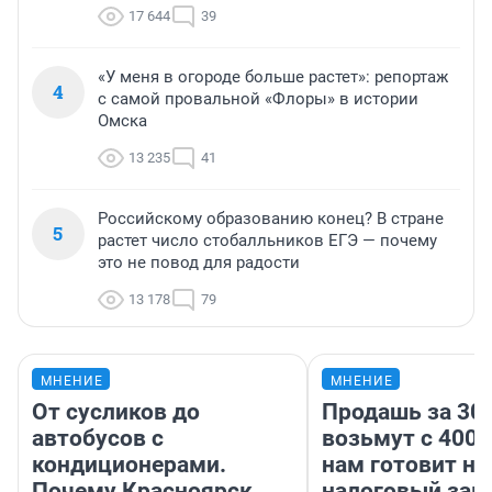
17 644
39
«У меня в огороде больше растет»: репортаж
4
с самой провальной «Флоры» в истории
Омска
13 235
41
Российскому образованию конец? В стране
5
растет число стобалльников ЕГЭ — почему
это не повод для радости
13 178
79
МНЕНИЕ
МНЕНИЕ
От сусликов до
Продашь за 300
автобусов с
возьмут с 4000
кондиционерами.
нам готовит н
Почему Красноярск
налоговый зако