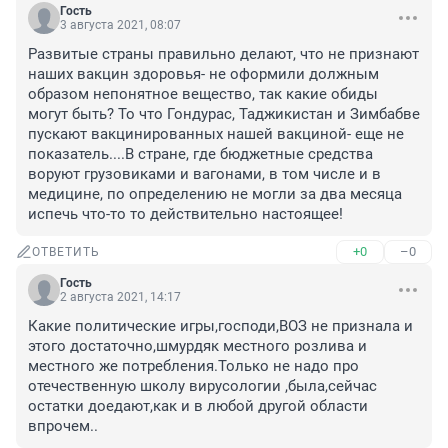
Гость
3 августа 2021, 08:07
Развитые страны правильно делают, что не признают 
наших вакцин здоровья- не оформили должным 
образом непонятное вещество, так какие обиды 
могут быть? То что Гондурас, Таджикистан и Зимбабве 
пускают вакцинированных нашей вакциной- еще не 
показатель....В стране, где бюджетные средства 
воруют грузовиками и вагонами, в том числе и в 
медицине, по определению не могли за два месяца 
испечь что-то то действительно настоящее!
+0
–0
ОТВЕТИТЬ
Гость
2 августа 2021, 14:17
Какие политические игры,господи,ВОЗ не признала и 
этого достаточно,шмурдяк местного розлива и 
местного же потребления.Только не надо про 
отечественную школу вирусологии ,была,сейчас 
остатки доедают,как и в любой другой области 
впрочем..