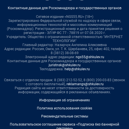
Контактные данные для Роскомнадзора и государственных органов
Сетевое издание «NGS55.RU» (18+)
Зарегистрировано Федеральной службой по надзору в сфере связи,
информационных технологий и массовых коммуникаций
(Роскомнадзор). Регистрационный номер и дата принятия решения о
регистрации - ЭЛ № ФС 77 - 78819 от 07.08.2020 г.
Учредитель: Общество с ограниченной ответственностью "ИНТЕРНЕТ
ТЕХНОЛОГИИ"
Главный редактор: Назарчук Ангелина Алексеевна
Адрес редакции: Россия, Омск, ул. Т. К. Щербанева, 25, офис 402, телефон
8 (3812) 38-08-69
Электронный адрес редакции:
ngs55@shkulev.ru
Контактные данные для Роскомнадзора и государственных органов:
juristnsk@shkulev.ru
Техподдержка:
help@shkulev.ru
Связаться с отделом продаж: 8 (383) 212-52-52, 8 (800) 200-03-83 (звонок
с сотового бесплатный),
reklamangs@shkulev.ru
Редакция сайта не несет ответственности за достоверность
информации, содержащейся в рекламных объявлениях.
Информация об ограничениях
Политика использования cookies
Рекомендательные системы
Пользовательское соглашение сервиса «Подписка без баннерной
рекламы»