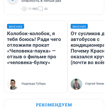
опасность в пятый раз
11 983
33
МНЕНИЕ
МНЕНИЕ
Колобок-колобок, я
От сусликов до
тебя боюсь! Ради чего
автобусов с
отложили прокат
кондиционерам
«Человека-паука» —
Почему Красно
отзыв о фильме про
оказался круч
«человека-булку»
(почти во всём
Надежда Губарь
Сергей Энквист
РЕКОМЕНДУЕМ