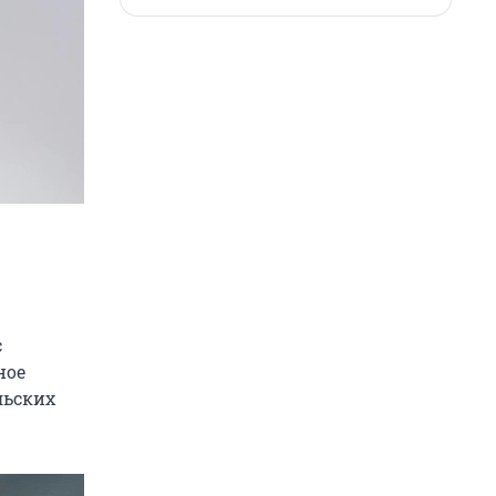
с
ное
льских