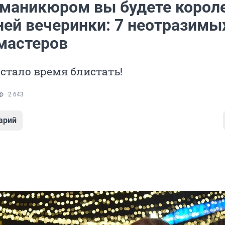
 маникюром вы будете корол
ней вечеринки: 7 неотразимы
 мастеров
стало время блистать!
2 643
арий