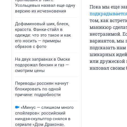
Усольцевых назвал еще одну
Пока мы еще за
версию их исчезновения
подкрадывается
том, как встрет
Дофаминовый шик, блеск,
маникюр сделат
красота. Фанки-стайл в
неотразимой. Ес
одежде: что это такое и как
вариантов, мы 
его носить — примеры
образов с фото
подсказать нам 
шикарных идей 
На двух заправках в Омске
или дружеской 
подорожал бензин и газ —
наповал своим 
смотрим цены
Переводы россиян начнут
блокировать по одной
причине: подробности
«Минус — слишком много
спойлеров»: российский
ниндзя-скульптор снялся в
сериале «Дом Дракона».