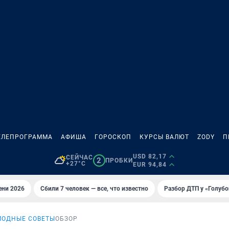
ЕЛЕПРОГРАММА
АФИША
ГОРОСКОП
КУРСЫ ВАЛЮТ
ZODY
П
USD 82,17
СЕЙЧАС
2
ПРОБКИ
+27°C
EUR 94,84
ени 2026
Сбили 7 человек — все, что известно
Разбор ДТП у «Голубо
МОДНЫЕ СОВЕТЫ
ОБЗОР