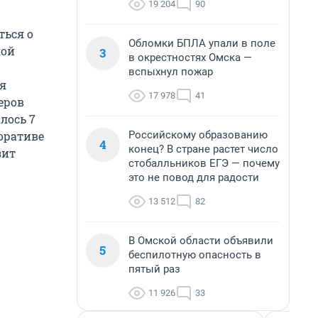
19 204
90
ться о
Обломки БПЛА упали в поле
кой
3
в окрестностях Омска —
вспыхнул пожар
ия
17 978
41
еров
лось 7
Российскому образованию
оративе
4
конец? В стране растет число
зит
стобалльников ЕГЭ — почему
это не повод для радости
13 512
82
В Омской области объявили
5
беспилотную опасность в
пятый раз
11 926
33