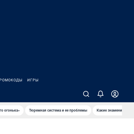
РОМОКОДЫ
ИГРЫ
го огонька»
Тюремная система и ее проблемы
Какие знаменитости 