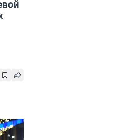
евой
х