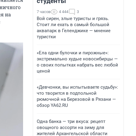
студенты
дничного
7 часов
4 444
3
ся на
Вой сирен, злые туристы и грязь.
с
Стоит ли ехать в самый большой
аквапарк в Геленджике — мнение
туристки
«Ела одни булочки и пирожные»:
экстремально худые новосибирцы —
о своих попытках набрать вес любой
ценой
«Девчонки, вы испытываете судьбу»:
что творится в подпольной
рюмочной на Березовой в Рязани —
обзор YA62.RU
Одна банка — три вкуса: рецепт
овощного ассорти на зиму для
жителей Архангельской области