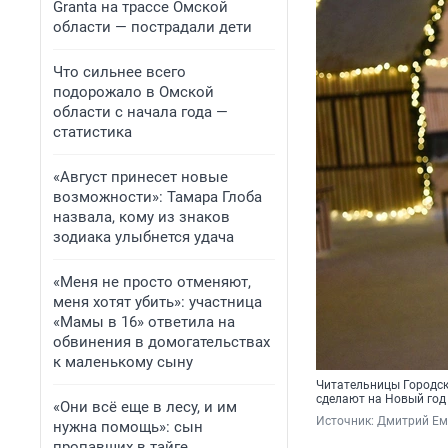
Granta на трассе Омской
области — пострадали дети
Что сильнее всего
подорожало в Омской
области с начала года —
статистика
«Август принесет новые
возможности»: Тамара Глоба
назвала, кому из знаков
зодиака улыбнется удача
«Меня не просто отменяют,
меня хотят убить»: участница
«Мамы в 16» ответила на
обвинения в домогательствах
к маленькому сыну
Читательницы Городск
сделают на Новый год
«Они всё еще в лесу, и им
Источник: 
Дмитрий Ем
нужна помощь»: сын
пропавших в тайге