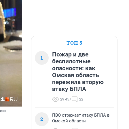
ТОП 5
Пожар и две
1
беспилотные
опасности: как
Омская область
пережила вторую
атаку БПЛА
29 457
22
икюр
ПВО отражает атаку БПЛА в
2
Омской области