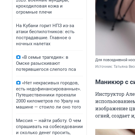
2026: военные мундиры,
крокодиловая кожа и
огромные плечи
На Кубани горит НПЗ из-за
атаки беспилотников: есть
пострадавшие. Главное о
ночных налетах
«В семье трагедия»: в
Для повседневной нос
Омске разыскивают
Источник: 
Татьяна Вес
потерявшегося слепого пса
Маникюр с с
«Нет некрасивых городов,
есть недофинансированные».
Инструктор Але
Путешественники проехали
использованием
2000 километров по Уралу на
машине — стоило ли оно того
изображение цв
огней, создает
Миссия — найти работу. О чем
спрашивать на собеседовании
и сколько денег просить,