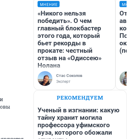
МНЕНИЕ
МНЕНИ
«Никого нельзя
От су
победить». О чем
автоб
главный блокбастер
конди
этого года, который
Почем
бьет рекорды в
оказа
прокате: честный
(почти
отзыв на «Одиссею»
Нолана
Стас Соколов
Эксперт
РЕКОМЕНДУЕМ
ии
товы
Ученый в изгнании: какую
тайну хранит могила
профессора уфимского
вуза, которого обожали
оявляется