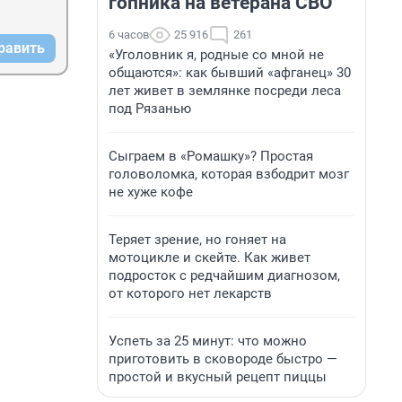
гопника на ветерана СВО
6 часов
25 916
261
равить
«Уголовник я, родные со мной не
общаются»: как бывший «афганец» 30
лет живет в землянке посреди леса
под Рязанью
Сыграем в «Ромашку»? Простая
головоломка, которая взбодрит мозг
не хуже кофе
Теряет зрение, но гоняет на
мотоцикле и скейте. Как живет
подросток с редчайшим диагнозом,
от которого нет лекарств
Успеть за 25 минут: что можно
приготовить в сковороде быстро —
простой и вкусный рецепт пиццы