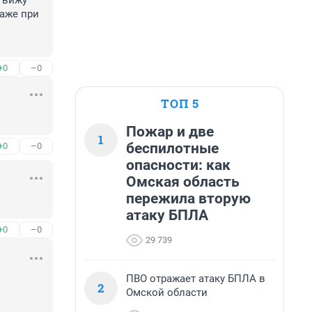
 вижу 
же при 
+0
–0
ТОП 5
Пожар и две
1
беспилотные
+0
–0
опасности: как
Омская область
пережила вторую
атаку БПЛА
+0
–0
29 739
ПВО отражает атаку БПЛА в
2
Омской области