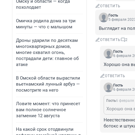
Омску и области — когда
ОТВЕТИТЬ
похолодает
Гость
5 февраля 2023
Омичка родила дома за три
минуты — что с малышом
Выглядит на пол
Дроны ударили по десяткам
ОТВЕТИТЬ
2
многоквартирных домов,
Гость
многие охватил огонь,
6 февраля 2
пострадали дети: главное об
атаке
Хорошо она в
ОТВЕТИТЬ
В Омской области вырастили
вьетнамский лунный арбуз —
Гость
посмотрите на него
6 февраля 2
Гость
6 февраля 
Ловите момент: что принесет
Хорошо она 
вам полное солнечное
затмение 12 августа
Неестественно
ботокс и штук
На какой срок отодвинули