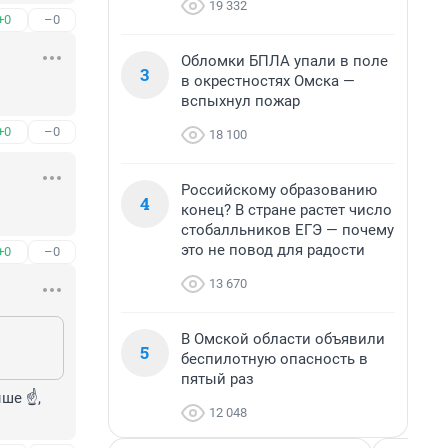
19 332
+0
–0
Обломки БПЛА упали в поле
3
в окрестностях Омска —
вспыхнул пожар
+0
–0
18 100
Российскому образованию
4
конец? В стране растет число
стобалльников ЕГЭ — почему
это не повод для радости
+0
–0
13 670
В Омской области объявили
5
беспилотную опасность в
пятый раз
е ☝️, 
12 048