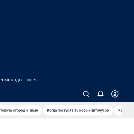
РОМОКОДЫ
ИГРЫ
товить огород к зиме
Когда поступят 35 новых автобусов
Убийца р