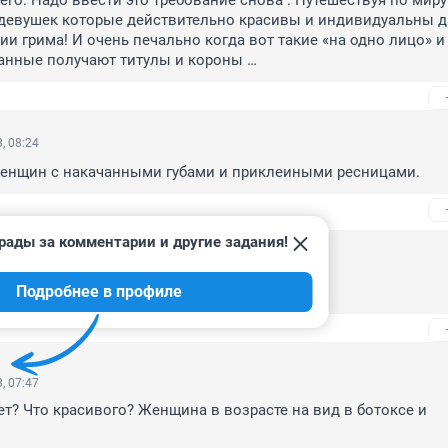
его. Надо ввести это требование снова . Путешествуя по миру
девушек которые действительно красивы и индивидуальны да
ии грима! И очень печально когда вот такие «на одно лицо» и 
анные получают титулы и короны …
, 08:24
енщин с накачанными губами и приклеиными ресницами.
рады за комментарии и другие задания!
023, 09:41
Подробнее в профиле
Мужчины нет.
, 07:47
ет? Что красивого? Женщина в возрасте на вид в ботоксе и 