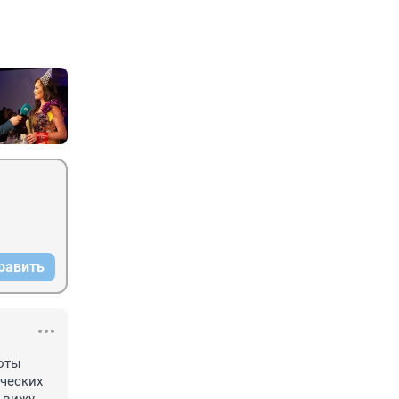
равить
оты 
ческих 