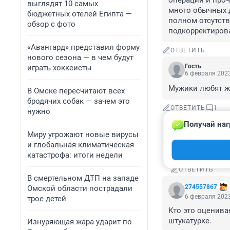
операций и проч
выглядят 10 самых
много обычных 
бюджетных отелей Египта —
полном отсутств
обзор с фото
подкорректиров
«Авангард» представил форму
ОТВЕТИТЬ
нового сезона — в чем будут
Гость
играть хоккеисты
6 февраля 2023
Мужики любят ж
В Омске пересчитают всех
бродячих собак — зачем это
ОТВЕТИТЬ
1
нужно
Получай наг
Гость
Миру угрожают новые вирусы
6 февраля 2
и глобальная климатическая
Мужики - да. 
катастрофа: итоги недели
ОТВЕТИТЬ
В смертельном ДТП на западе
274557867
Омской области пострадали
6 февраля 2023
трое детей
Кто это оценива
штукатурке.
Изнуряющая жара ударит по