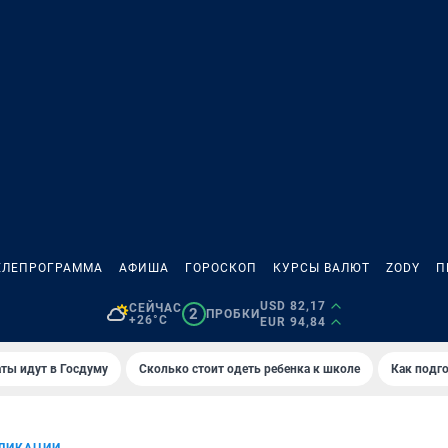
ЕЛЕПРОГРАММА
АФИША
ГОРОСКОП
КУРСЫ ВАЛЮТ
ZODY
П
USD 82,17
СЕЙЧАС
2
ПРОБКИ
+26°C
EUR 94,84
ты идут в Госдуму
Сколько стоит одеть ребенка к школе
Как подго