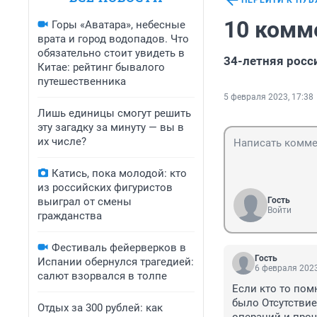
ПЕРЕЙТИ К ПУ
10 комм
Горы «Аватара», небесные
врата и город водопадов. Что
обязательно стоит увидеть в
34-летняя росс
Китае: рейтинг бывалого
путешественника
5 февраля 2023, 17:38
Лишь единицы смогут решить
эту загадку за минуту — вы в
их числе?
Катись, пока молодой: кто
из российских фигуристов
выиграл от смены
Гость
Войти
гражданства
Фестиваль фейерверков в
Гость
Испании обернулся трагедией:
6 февраля 2023
салют взорвался в толпе
Если кто то пом
было Отсутствие 
Отдых за 300 рублей: как