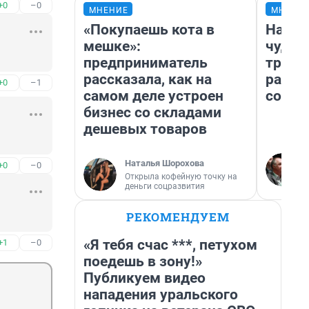
+0
–0
МНЕНИЕ
МНЕНИ
«Покупаешь кота в
Насле
мешке»:
чудом
предприниматель
транс
рассказала, как на
разне
+0
–1
самом деле устроен
совет
бизнес со складами
дешевых товаров
Наталья Шорохова
+0
–0
Открыла кофейную точку на
деньги соцразвития
РЕКОМЕНДУЕМ
«Я тебя счас ***, петухом
+1
–0
поедешь в зону!»
Публикуем видео
нападения уральского