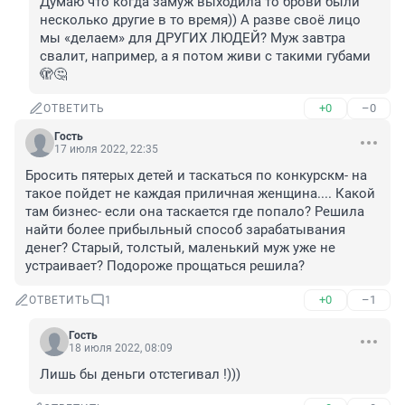
Думаю что когда замуж выходила то брови были 
несколько другие в то время)) А разве своё лицо 
мы «делаем» для ДРУГИХ ЛЮДЕЙ? Муж завтра 
свалит, например, а я потом живи с такими губами 
🫣🤔
+0
–0
ОТВЕТИТЬ
Гость
17 июля 2022, 22:35
Бросить пятерых детей и таскаться по конкурскм- на 
такое пойдет не каждая приличная женщина.... Какой 
там бизнес- если она таскается где попало? Решила 
найти более прибыльный способ зарабатывания 
денег? Старый, толстый, маленький муж уже не 
устраивает? Подороже прощаться решила?
+0
–1
ОТВЕТИТЬ
1
Гость
18 июля 2022, 08:09
Лишь бы деньги отстегивал !)))