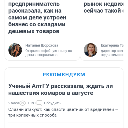
предприниматель
рынок недвиж
рассказала, как на
сейчас такой 
самом деле устроен
бизнес со складами
дешевых товаров
Наталья Шорохова
Екатерина Торо
Открыла кофейную точку на
директор агентс
деньги соцразвития
недвижимости
РЕКОМЕНДУЕМ
Ученый АлтГУ рассказала, ждать ли
нашествия комаров в августе
2 часа
1 191
Обсудить
Слизни атакуют: как спасти цветник от вредителей —
три копеечных способа