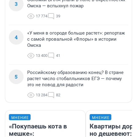
3
Омска — вспыхнул пожар
17 774
39
«У меня в огороде больше растет»: репортаж
4
с самой провальной «Флоры» в истории
Омска
13 400
41
Российскому образованию конец? В стране
5
растет число стобалльников ЕГЭ — почему
это не повод для радости
13 284
82
МНЕНИЕ
МНЕНИЕ
«Покупаешь кота в
Квартиры дор
мешке»:
но дешевеют: 