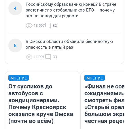
Российскому образованию конец? В стране
4
растет число стобалльников ЕГЭ — почему
это не повод для радости
13 597
82
В Омской области объявили беспилотную
5
опасность в пятый раз
11 991
33
МНЕНИЕ
МНЕНИЕ
От сусликов до
«Финал не совп
автобусов с
ожиданиями»: 
кондиционерами.
смотреть фил
Почему Красноярск
«Старый орел» 
оказался круче Омска
большом экран
(почти во всём)
честная рецен