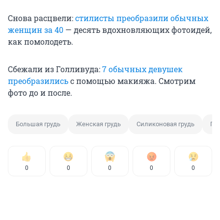
Снова расцвели:
стилисты преобразили обычных
женщин за 40
— десять вдохновляющих фотоидей,
как помолодеть.
Сбежали из Голливуда:
7 обычных девушек
преобразились
с помощью макияжа. Смотрим
фото до и после.
Большая грудь
Женская грудь
Силиконовая грудь
Гр
0
0
0
0
0