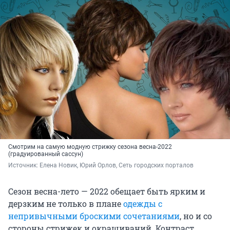
Смотрим на самую модную стрижку сезона весна-2022
(градуированный сассун)
Источник: 
Елена Новик, Юрий Орлов, Сеть городских порталов
Сезон весна-лето — 2022 обещает быть ярким и
дерзким не только в плане
одежды с
непривычными броскими сочетаниями
, но и со
стороны стрижек и окрашиваний. Контраст,