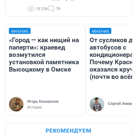
13 218
79
МНЕНИЕ
МНЕНИЕ
«Город — как нищий на
От сусликов до
паперти»: краевед
автобусов с
возмутился
кондиционерам
установкой памятника
Почему Красно
Высоцкому в Омске
оказался круч
(почти во всём
Игорь Коновалов
Сергей Энквист
Историк
РЕКОМЕНДУЕМ