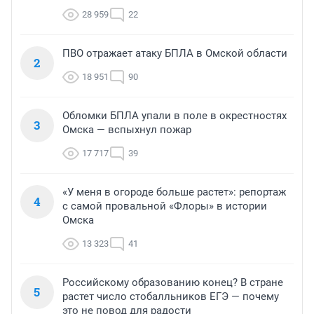
28 959
22
ПВО отражает атаку БПЛА в Омской области
2
18 951
90
Обломки БПЛА упали в поле в окрестностях
3
Омска — вспыхнул пожар
17 717
39
«У меня в огороде больше растет»: репортаж
4
с самой провальной «Флоры» в истории
Омска
13 323
41
Российскому образованию конец? В стране
5
растет число стобалльников ЕГЭ — почему
это не повод для радости