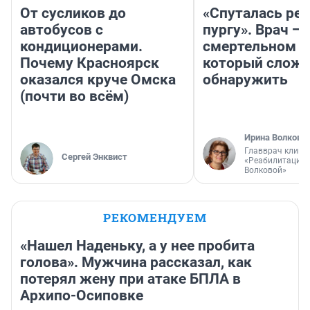
От сусликов до
«Спуталась реч
автобусов с
пургу». Врач — 
кондиционерами.
смертельном д
Почему Красноярск
который слож
оказался круче Омска
обнаружить
(почти во всём)
Ирина Волкова
Главврач клини
Сергей Энквист
«Реабилитация 
Волковой»
РЕКОМЕНДУЕМ
«Нашел Наденьку, а у нее пробита
голова». Мужчина рассказал, как
потерял жену при атаке БПЛА в
Архипо-Осиповке