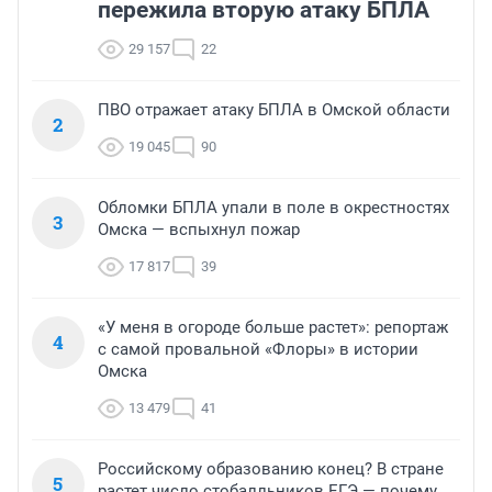
пережила вторую атаку БПЛА
29 157
22
ПВО отражает атаку БПЛА в Омской области
2
19 045
90
Обломки БПЛА упали в поле в окрестностях
3
Омска — вспыхнул пожар
17 817
39
«У меня в огороде больше растет»: репортаж
4
с самой провальной «Флоры» в истории
Омска
13 479
41
Российскому образованию конец? В стране
5
растет число стобалльников ЕГЭ — почему