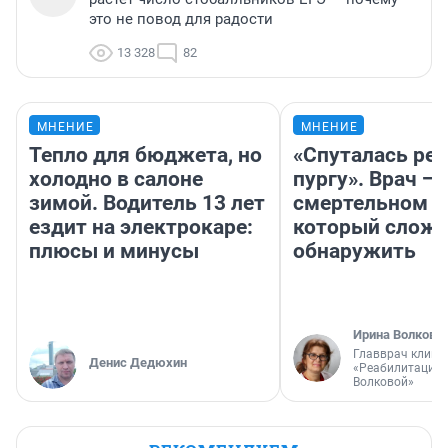
это не повод для радости
13 328
82
МНЕНИЕ
МНЕНИЕ
Тепло для бюджета, но
«Спуталась реч
холодно в салоне
пургу». Врач — 
зимой. Водитель 13 лет
смертельном д
ездит на электрокаре:
который слож
плюсы и минусы
обнаружить
Ирина Волкова
Главврач клини
Денис Дедюхин
«Реабилитация 
Волковой»