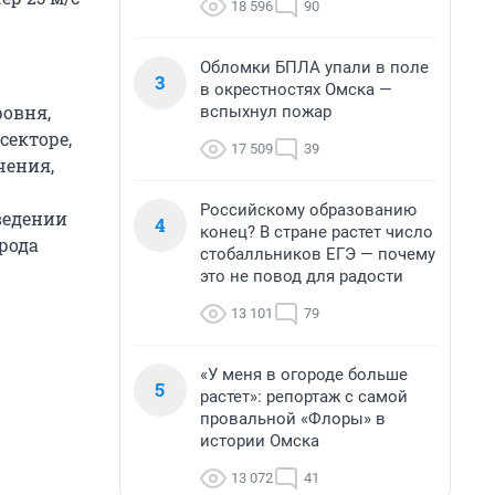
18 596
90
Обломки БПЛА упали в поле
3
в окрестностях Омска —
овня,
вспыхнул пожар
секторе,
17 509
39
чения,
Российскому образованию
ведении
4
конец? В стране растет число
рода
стобалльников ЕГЭ — почему
это не повод для радости
13 101
79
«У меня в огороде больше
5
растет»: репортаж с самой
провальной «Флоры» в
истории Омска
13 072
41