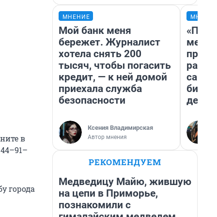
МНЕНИЕ
МНЕНИ
Мой банк меня
«Поку
бережет. Журналист
мешке
хотела снять 200
предп
тысяч, чтобы погасить
расска
кредит, — к ней домой
самом
приехала служба
бизне
безопасности
дешев
Ксения Владимирская
ните в
Автор мнения
 44–91–
РЕКОМЕНДУЕМ
Медведицу Майю, жившую
у города
на цепи в Приморье,
познакомили с
гималайским медведем