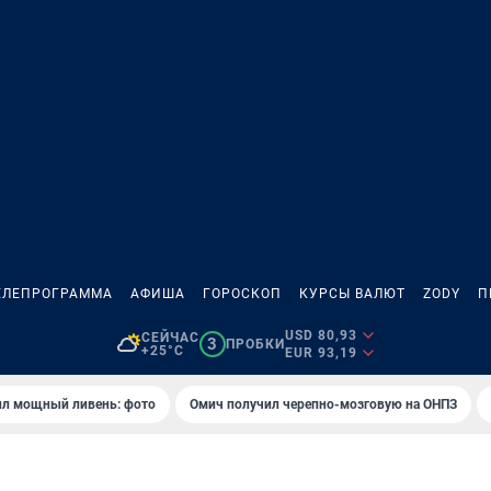
ЕЛЕПРОГРАММА
АФИША
ГОРОСКОП
КУРСЫ ВАЛЮТ
ZODY
П
USD 80,93
СЕЙЧАС
3
ПРОБКИ
+25°C
EUR 93,19
ил мощный ливень: фото
Омич получил черепно-мозговую на ОНПЗ