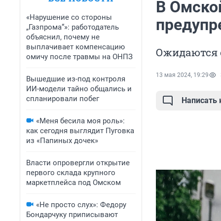
В Омско
«Нарушение со стороны
предупр
„Газпрома“»: работодатель
объяснил, почему не
выплачивает компенсацию
Ожидаются с
омичу после травмы на ОНПЗ
13 мая 2024, 19:29
Вышедшие из-под контроля
ИИ-модели тайно общались и
спланировали побег
Написать
«Меня бесила моя роль»:
как сегодня выглядит Пуговка
из «Папиных дочек»
Власти опровергли открытие
первого склада крупного
маркетплейса под Омском
«Не просто слух»: Федору
Бондарчуку приписывают