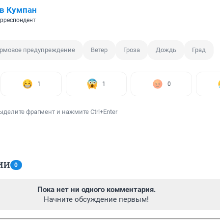
в Кумпан
рреспондент
рмовое предупреждение
Ветер
Гроза
Дождь
Град
1
1
0
ыделите фрагмент и нажмите Ctrl+Enter
ИИ
0
Пока нет ни одного комментария.
Начните обсуждение первым!