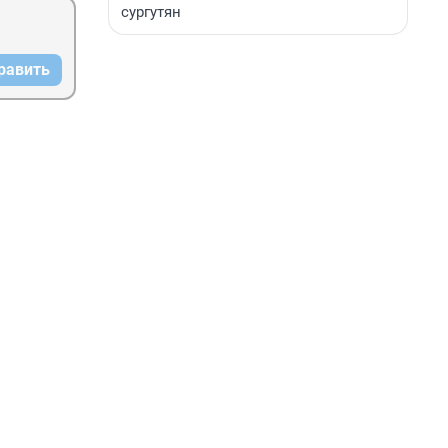
сургутян
равить