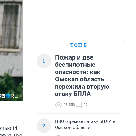
ТОП 5
Пожар и две
1
беспилотные
опасности: как
Омская область
пережила вторую
атаку БПЛА
28 553
22
ПВО отражает атаку БПЛА в
2
Омской области
очью 14
р 25 м/с