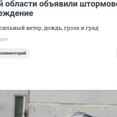
й области объявили штормов
еждение
ильный ветер, дождь, гроза и град
3 477
 комментарий