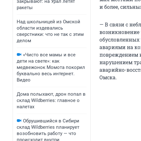
закрывают: на Урал летят
и более, сильны
ракеты
Над школьницей из Омской
— В связи с н
области издевались
возникновение
сверстники: что не так с этим
обусловленных 
делом
авариями на ко
повреждением и
«Чисто все мамы и все
дети на свете»: как
нарушением тра
медвежонок Момота покорил
аварийно-восст
буквально весь интернет.
Омска.
Видео
Дома полыхают, дрон попал в
склад Wildberries: главное о
налетах
Обрушившийся в Сибири
склад Wildberries планирует
возобновить работу — что
происходит внутри