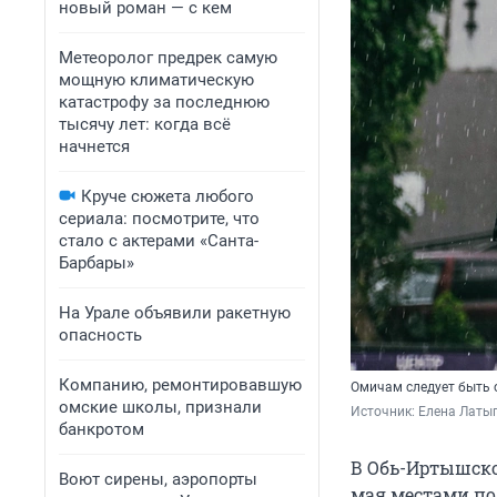
новый роман — с кем
Метеоролог предрек самую
мощную климатическую
катастрофу за последнюю
тысячу лет: когда всё
начнется
Круче сюжета любого
сериала: посмотрите, что
стало с актерами «Санта-
Барбары»
На Урале объявили ракетную
опасность
Компанию, ремонтировавшую
Омичам следует быть 
омские школы, признали
Источник: 
Елена Латы
банкротом
В Обь-Иртышско
Воют сирены, аэропорты
мая местами по