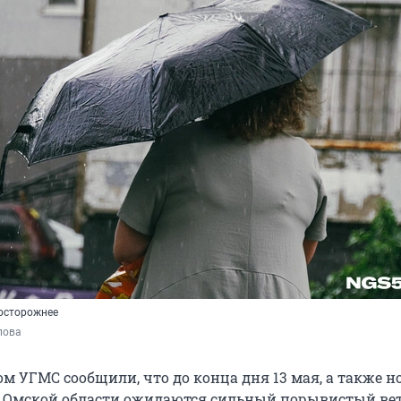
осторожнее
пова
м УГМС сообщили, что до конца дня 13 мая, а также н
 Омской области ожидаются сильный порывистый вете