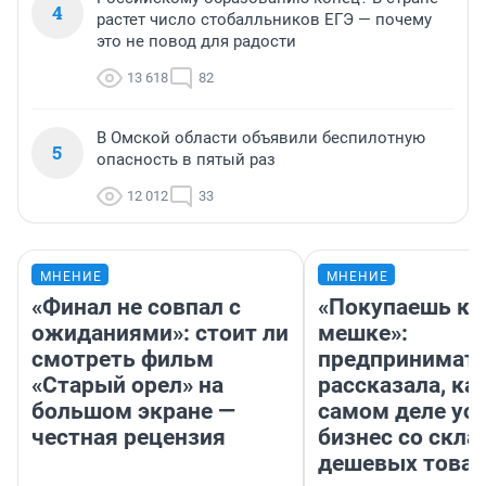
4
растет число стобалльников ЕГЭ — почему
это не повод для радости
13 618
82
В Омской области объявили беспилотную
5
опасность в пятый раз
12 012
33
МНЕНИЕ
МНЕНИЕ
«Финал не совпал с
«Покупаешь ко
ожиданиями»: стоит ли
мешке»:
смотреть фильм
предпринимат
«Старый орел» на
рассказала, как
большом экране —
самом деле ус
честная рецензия
бизнес со скл
дешевых това