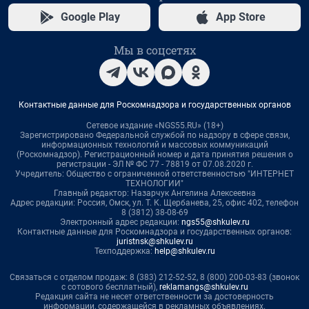
Google Play
App Store
Мы в соцсетях
Контактные данные для Роскомнадзора и государственных органов
Сетевое издание «NGS55.RU» (18+)
Зарегистрировано Федеральной службой по надзору в сфере связи,
информационных технологий и массовых коммуникаций
(Роскомнадзор). Регистрационный номер и дата принятия решения о
регистрации - ЭЛ № ФС 77 - 78819 от 07.08.2020 г.
Учредитель: Общество с ограниченной ответственностью "ИНТЕРНЕТ
ТЕХНОЛОГИИ"
Главный редактор: Назарчук Ангелина Алексеевна
Адрес редакции: Россия, Омск, ул. Т. К. Щербанева, 25, офис 402, телефон
8 (3812) 38-08-69
Электронный адрес редакции:
ngs55@shkulev.ru
Контактные данные для Роскомнадзора и государственных органов:
juristnsk@shkulev.ru
Техподдержка:
help@shkulev.ru
Связаться с отделом продаж: 8 (383) 212-52-52, 8 (800) 200-03-83 (звонок
с сотового бесплатный),
reklamangs@shkulev.ru
Редакция сайта не несет ответственности за достоверность
информации, содержащейся в рекламных объявлениях.