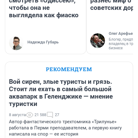
смотреть «Одиссею»,
разнес миф о 
чтобы она не
советских доро
выглядела как фиаско
Олег Арефьев
Блогер, предпри
Надежда Губарь
владелец в тра
бизнесе
РЕКОМЕНДУЕМ
Вой сирен, злые туристы и грязь.
Стоит ли ехать в самый большой
аквапарк в Геленджике — мнение
туристки
8 августа
21 588
27
Автор фантастического трехтомника «Трилунье»
работала в Перми преподавателем, а первую книгу
написала на спор — ее история