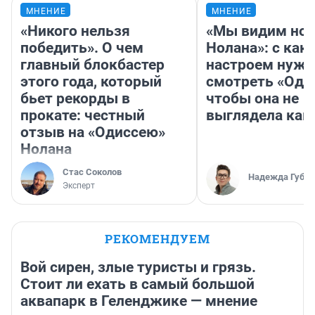
МНЕНИЕ
МНЕНИЕ
«Никого нельзя
«Мы видим нов
победить». О чем
Нолана»: с как
главный блокбастер
настроем нужн
этого года, который
смотреть «Оди
бьет рекорды в
чтобы она не
прокате: честный
выглядела как
отзыв на «Одиссею»
Нолана
Стас Соколов
Надежда Губар
Эксперт
РЕКОМЕНДУЕМ
Вой сирен, злые туристы и грязь.
Стоит ли ехать в самый большой
аквапарк в Геленджике — мнение