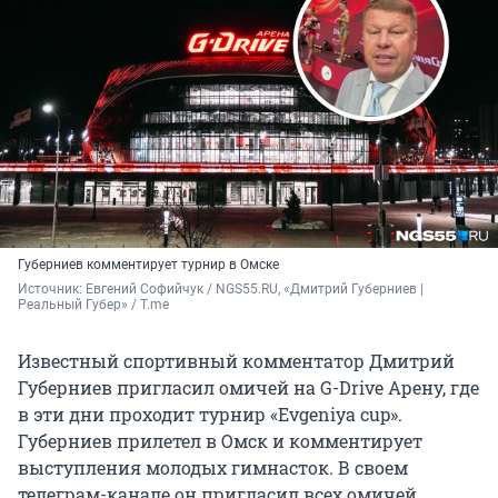
Губерниев комментирует турнир в Омске
Источник: 
Евгений Софийчук / NGS55.RU, «Дмитрий Губерниев | 
Реальный Губер» / T.me
Известный спортивный комментатор Дмитрий
Губерниев пригласил омичей на G-Drive Арену, где
в эти дни проходит турнир «Evgeniya cup».
Губерниев прилетел в Омск и комментирует
выступления молодых гимнасток. В своем
телеграм-канале он пригласил всех омичей