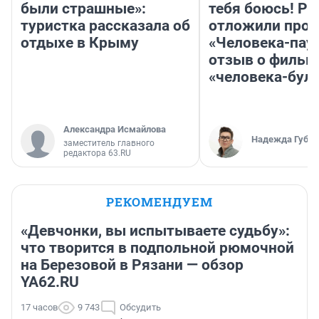
были страшные»:
тебя боюсь! Ра
туристка рассказала об
отложили прок
отдыхе в Крыму
«Человека-пау
отзыв о фильм
«человека-бул
Александра Исмайлова
Надежда Губар
заместитель главного
редактора 63.RU
РЕКОМЕНДУЕМ
«Девчонки, вы испытываете судьбу»:
что творится в подпольной рюмочной
на Березовой в Рязани — обзор
YA62.RU
17 часов
9 743
Обсудить