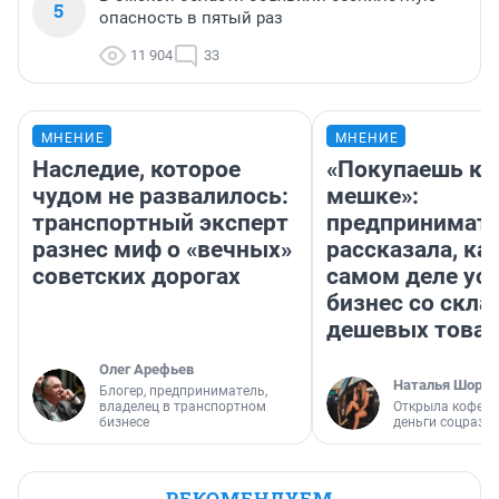
5
опасность в пятый раз
11 904
33
МНЕНИЕ
МНЕНИЕ
Наследие, которое
«Покупаешь ко
чудом не развалилось:
мешке»:
транспортный эксперт
предпринимат
разнес миф о «вечных»
рассказала, как
советских дорогах
самом деле ус
бизнес со скл
дешевых това
Олег Арефьев
Наталья Шорох
Блогер, предприниматель,
владелец в транспортном
Открыла кофейн
бизнесе
деньги соцразв
РЕКОМЕНДУЕМ