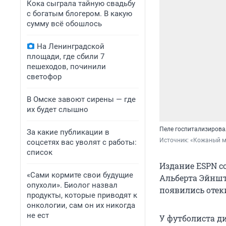
Кока сыграла тайную свадьбу
с богатым блогером. В какую
сумму всё обошлось
На Ленинградской
площади, где сбили 7
пешеходов, починили
светофор
В Омске завоют сирены — где
их будет слышно
Пеле госпитализировал
За какие публикации в
Источник: 
«Кожаный м
соцсетях вас уволят с работы:
список
Издание ESPN с
«Сами кормите свои будущие
Альберта Эйнште
опухоли». Биолог назвал
появились отеки
продукты, которые приводят к
онкологии, сам он их никогда
не ест
У футболиста д