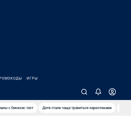
РОМОКОДЫ
ИГРЫ
заны с Омском: тест
Дети стали чаще травиться наркотиками
Появя