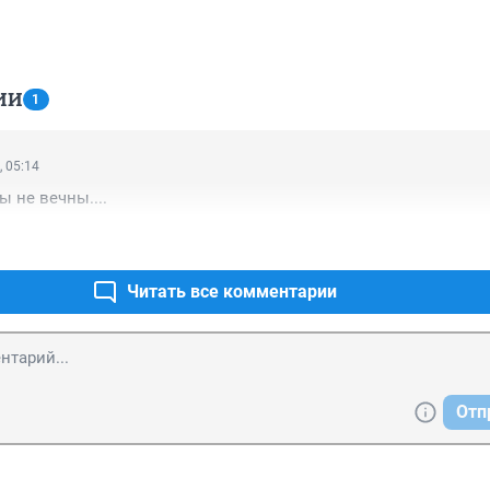
ИИ
1
, 05:14
ы не вечны....
Читать все комментарии
Отп