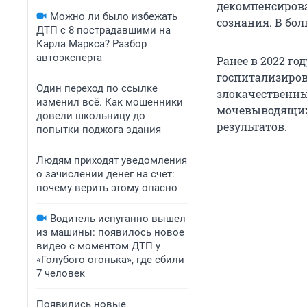
декомпенсирова
Можно ли было избежать
сознания. В бо
ДТП с 8 пострадавшими на
Карла Маркса? Разбор
автоэксперта
Ранее в 2022 го
госпитализиров
Один переход по ссылке
злокачественны
изменил всё. Как мошенники
мочевыводящих 
довели школьницу до
результатов.
попытки поджога здания
Людям приходят уведомления
о зачислении денег на счет:
почему верить этому опасно
Водитель испуганно вышел
из машины: появилось новое
видео с моментом ДТП у
«Голубого огонька», где сбили
7 человек
Появились новые