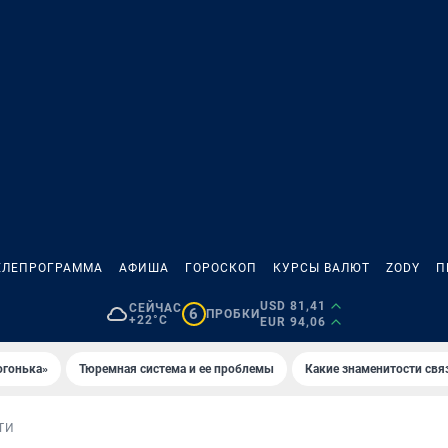
ЕЛЕПРОГРАММА
АФИША
ГОРОСКОП
КУРСЫ ВАЛЮТ
ZODY
П
USD 81,41
СЕЙЧАС
6
ПРОБКИ
+22°C
EUR 94,06
огонька»
Тюремная система и ее проблемы
Какие знаменитости свя
ТИ