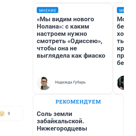
МНЕНИЕ
МНЕНИ
«Мы видим нового
Мой б
Нолана»: с каким
береж
настроем нужно
хотел
смотреть «Одиссею»,
тысяч
чтобы она не
креди
выглядела как фиаско
приех
безоп
Надежда Губарь
РЕКОМЕНДУЕМ
Соль земли
0
забайкальской.
Нижегородцевы