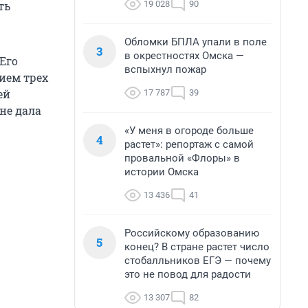
19 028
90
ть
Обломки БПЛА упали в поле
3
в окрестностях Омска —
 Его
вспыхнул пожар
ием трех
ей
17 787
39
не дала
«У меня в огороде больше
4
растет»: репортаж с самой
провальной «Флоры» в
истории Омска
13 436
41
Российскому образованию
5
конец? В стране растет число
стобалльников ЕГЭ — почему
это не повод для радости
13 307
82