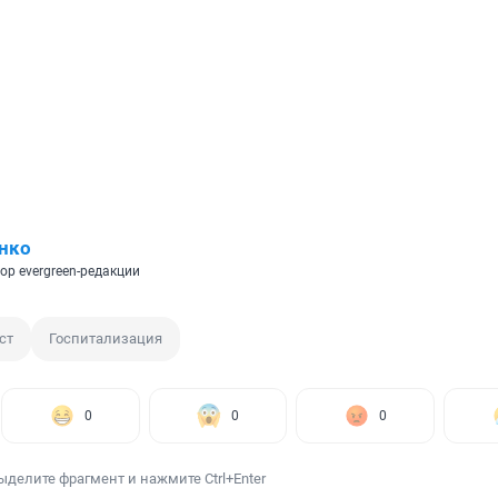
нко
ор evergreen-редакции
ст
Госпитализация
0
0
0
ыделите фрагмент и нажмите Ctrl+Enter