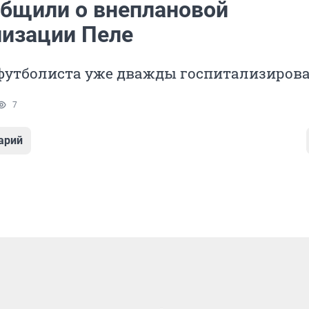
бщили о внеплановой
лизации Пеле
 футболиста уже дважды госпитализиров
7
арий