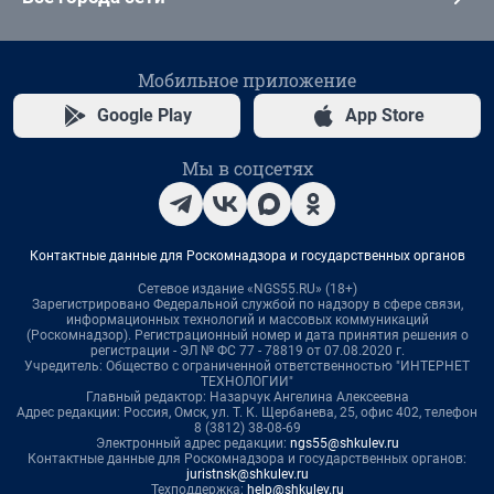
Мобильное приложение
Google Play
App Store
Мы в соцсетях
Контактные данные для Роскомнадзора и государственных органов
Сетевое издание «NGS55.RU» (18+)
Зарегистрировано Федеральной службой по надзору в сфере связи,
информационных технологий и массовых коммуникаций
(Роскомнадзор). Регистрационный номер и дата принятия решения о
регистрации - ЭЛ № ФС 77 - 78819 от 07.08.2020 г.
Учредитель: Общество с ограниченной ответственностью "ИНТЕРНЕТ
ТЕХНОЛОГИИ"
Главный редактор: Назарчук Ангелина Алексеевна
Адрес редакции: Россия, Омск, ул. Т. К. Щербанева, 25, офис 402, телефон
8 (3812) 38-08-69
Электронный адрес редакции:
ngs55@shkulev.ru
Контактные данные для Роскомнадзора и государственных органов:
juristnsk@shkulev.ru
Техподдержка:
help@shkulev.ru