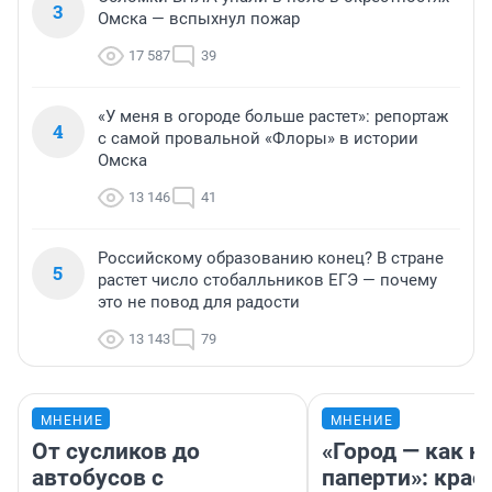
3
Омска — вспыхнул пожар
17 587
39
«У меня в огороде больше растет»: репортаж
4
с самой провальной «Флоры» в истории
Омска
13 146
41
Российскому образованию конец? В стране
5
растет число стобалльников ЕГЭ — почему
это не повод для радости
13 143
79
МНЕНИЕ
МНЕНИЕ
От сусликов до
«Город — как н
автобусов с
паперти»: крае