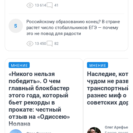
13 614
41
Российскому образованию конец? В стране
5
растет число стобалльников ЕГЭ — почему
это не повод для радости
13 450
82
МНЕНИЕ
МНЕНИЕ
«Никого нельзя
Наследие, кото
победить». О чем
чудом не разва
главный блокбастер
транспортный 
этого года, который
разнес миф о 
бьет рекорды в
советских доро
прокате: честный
отзыв на «Одиссею»
Нолана
Олег Арефьев