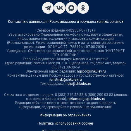
Контактные данные для Роскомнадзора и государственных органов
Сетевое издание «NGS55.RU» (18+)
Зарегистрировано Федеральной службой по надзору в сфере связи,
информационных технологий и массовых коммуникаций
(Роскомнадзор). Регистрационный номер и дата принятия решения о
регистрации - ЭЛ № ФС 77 - 78819 от 07.08.2020 г.
Учредитель: Общество с ограниченной ответственностью "ИНТЕРНЕТ
ТЕХНОЛОГИИ"
Главный редактор: Назарчук Ангелина Алексеевна
Адрес редакции: Россия, Омск, ул. Т. К. Щербанева, 25, офис 402, телефон
8 (3812) 38-08-69
Электронный адрес редакции:
ngs55@shkulev.ru
Контактные данные для Роскомнадзора и государственных органов:
juristnsk@shkulev.ru
Техподдержка:
help@shkulev.ru
Связаться с отделом продаж: 8 (383) 212-52-52, 8 (800) 200-03-83 (звонок
с сотового бесплатный),
reklamangs@shkulev.ru
Редакция сайта не несет ответственности за достоверность
информации, содержащейся в рекламных объявлениях.
Информация об ограничениях
Политика использования cookies