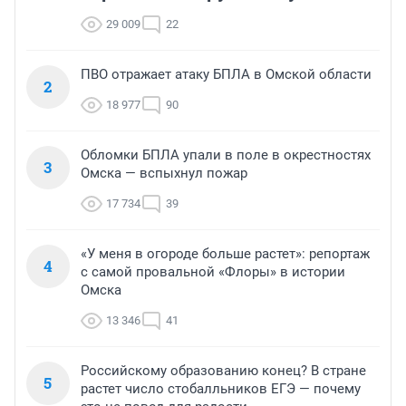
29 009
22
ПВО отражает атаку БПЛА в Омской области
2
18 977
90
Обломки БПЛА упали в поле в окрестностях
3
Омска — вспыхнул пожар
17 734
39
«У меня в огороде больше растет»: репортаж
4
с самой провальной «Флоры» в истории
Омска
13 346
41
Российскому образованию конец? В стране
5
растет число стобалльников ЕГЭ — почему