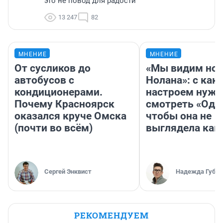
это не повод для радости
13 247
82
МНЕНИЕ
МНЕНИЕ
От сусликов до
«Мы видим нов
автобусов с
Нолана»: с как
кондиционерами.
настроем нужн
Почему Красноярск
смотреть «Оди
оказался круче Омска
чтобы она не
(почти во всём)
выглядела как
Сергей Энквист
Надежда Губар
РЕКОМЕНДУЕМ