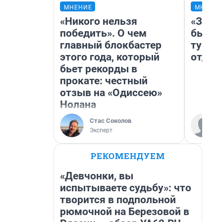
МНЕНИЕ
МНЕНИ
«Никого нельзя
«За н
победить». О чем
были 
главный блокбастер
турис
этого года, который
отдых
бьет рекорды в
прокате: честный
отзыв на «Одиссею»
Нолана
Стас Соколов
Эксперт
РЕКОМЕНДУЕМ
«Девчонки, вы
испытываете судьбу»: что
творится в подпольной
рюмочной на Березовой в