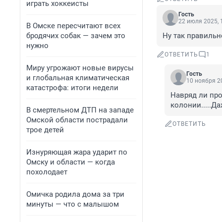
играть хоккеисты
Гость
22 июля 2025, 
В Омске пересчитают всех
бродячих собак — зачем это
Ну так правильн
нужно
ОТВЕТИТЬ
1
Миру угрожают новые вирусы
Гость
и глобальная климатическая
10 ноября 20
катастрофа: итоги недели
Навряд ли про
колонии.....Да
В смертельном ДТП на западе
Омской области пострадали
ОТВЕТИТЬ
трое детей
Изнуряющая жара ударит по
Омску и области — когда
похолодает
Омичка родила дома за три
минуты — что с малышом