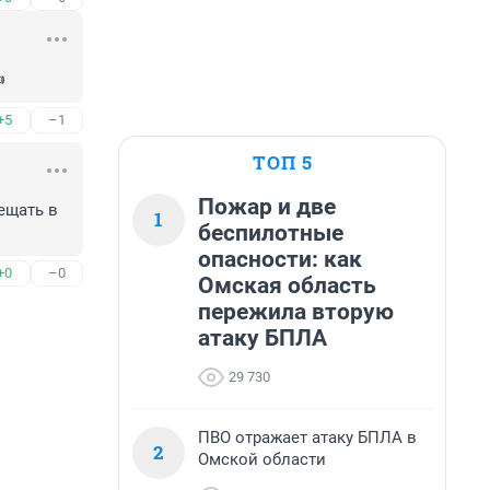

+5
–1
ТОП 5
Пожар и две
щать в 
1
беспилотные
опасности: как
+0
–0
Омская область
пережила вторую
атаку БПЛА
29 730
ПВО отражает атаку БПЛА в
2
Омской области