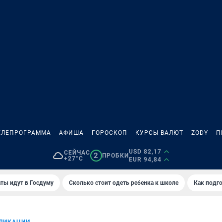
ЕЛЕПРОГРАММА
АФИША
ГОРОСКОП
КУРСЫ ВАЛЮТ
ZODY
П
USD 82,17
СЕЙЧАС
2
ПРОБКИ
+27°C
EUR 94,84
ты идут в Госдуму
Сколько стоит одеть ребенка к школе
Как подго