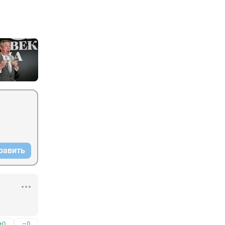
равить
+0
–0