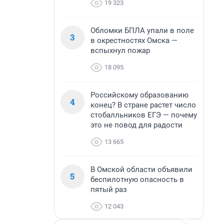
19 323
Обломки БПЛА упали в поле
3
в окрестностях Омска —
вспыхнул пожар
18 095
Российскому образованию
4
конец? В стране растет число
стобалльников ЕГЭ — почему
это не повод для радости
13 665
В Омской области объявили
5
беспилотную опасность в
пятый раз
12 043