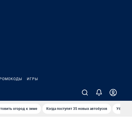
РОМОКОДЫ
ИГРЫ
товить огород к зиме
Когда поступят 35 новых автобусов
Убийца р