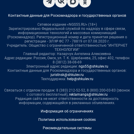
Контактные данные для Роскомнадзора и государственных органов
Сетевое издание «NGS55.RU» (18+)
Зарегистрировано Федеральной службой по надзору в сфере связи,
информационных технологий и массовых коммуникаций
(Роскомнадзор). Регистрационный номер и дата принятия решения о
регистрации - ЭЛ № ФС 77 - 78819 от 07.08.2020 г.
Учредитель: Общество с ограниченной ответственностью "ИНТЕРНЕТ
ТЕХНОЛОГИИ"
Главный редактор: Назарчук Ангелина Алексеевна
Адрес редакции: Россия, Омск, ул. Т. К. Щербанева, 25, офис 402, телефон
8 (3812) 38-08-69
Электронный адрес редакции:
ngs55@shkulev.ru
Контактные данные для Роскомнадзора и государственных органов:
juristnsk@shkulev.ru
Техподдержка:
help@shkulev.ru
Связаться с отделом продаж: 8 (383) 212-52-52, 8 (800) 200-03-83 (звонок
с сотового бесплатный),
reklamangs@shkulev.ru
Редакция сайта не несет ответственности за достоверность
информации, содержащейся в рекламных объявлениях.
Информация об ограничениях
Политика использования cookies
Рекомендательные системы