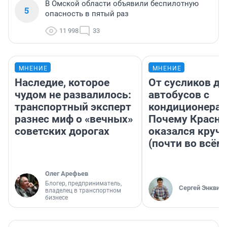
В Омской области объявили беспилотную
5
опасность в пятый раз
11 998
33
МНЕНИЕ
МНЕНИЕ
Наследие, которое
От сусликов до
чудом не развалилось:
автобусов с
транспортный эксперт
кондиционерам
разнес миф о «вечных»
Почему Красно
советских дорогах
оказался круч
(почти во всём
Олег Арефьев
Блогер, предприниматель,
Сергей Энквист
владелец в транспортном
бизнесе