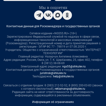
Мы в соцсетях
Контактные данные для Роскомнадзора и государственных органов
Сетевое издание «NGS55.RU» (18+)
Зарегистрировано Федеральной службой по надзору в сфере связи,
информационных технологий и массовых коммуникаций
(Роскомнадзор). Регистрационный номер и дата принятия решения о
регистрации - ЭЛ № ФС 77 - 78819 от 07.08.2020 г.
Учредитель: Общество с ограниченной ответственностью "ИНТЕРНЕТ
ТЕХНОЛОГИИ"
Главный редактор: Назарчук Ангелина Алексеевна
Адрес редакции: Россия, Омск, ул. Т. К. Щербанева, 25, офис 402, телефон
8 (3812) 38-08-69
Электронный адрес редакции:
ngs55@shkulev.ru
Контактные данные для Роскомнадзора и государственных органов:
juristnsk@shkulev.ru
Техподдержка:
help@shkulev.ru
Связаться с отделом продаж: 8 (383) 212-52-52, 8 (800) 200-03-83 (звонок
с сотового бесплатный),
reklamangs@shkulev.ru
Редакция сайта не несет ответственности за достоверность
информации, содержащейся в рекламных объявлениях.
Информация об ограничениях