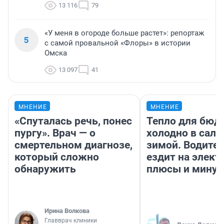
13 116
79
«У меня в огороде больше растет»: репортаж
5
с самой провальной «Флоры» в истории
Омска
13 097
41
МНЕНИЕ
МНЕНИЕ
«Спуталась речь, понес
Тепло для бюд
пургу». Врач — о
холодно в сало
смертельном диагнозе,
зимой. Водител
который сложно
ездит на элект
обнаружить
плюсы и мину
Ирина Волкова
Главврач клиники