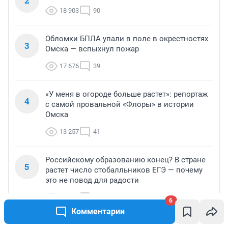
2
18 903
90
Обломки БПЛА упали в поле в окрестностях
3
Омска — вспыхнул пожар
17 676
39
«У меня в огороде больше растет»: репортаж
4
с самой провальной «Флоры» в истории
Омска
13 257
41
Российскому образованию конец? В стране
5
растет число стобалльников ЕГЭ — почему
это не повод для радости
13 195
79
6
Комментарии