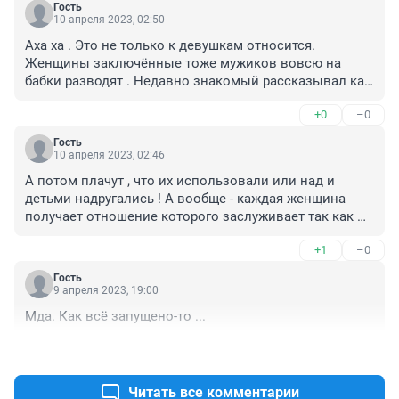
Гость
10 апреля 2023, 02:50
Аха ха . Это не только к девушкам относится. 
Женщины заключённые тоже мужиков вовсю на 
бабки разводят . Недавно знакомый рассказывал как 
«попал» на одноклассниках ( Ему год заняло чтобы 
+0
–0
закончить с этой «историей»
Гость
10 апреля 2023, 02:46
А потом плачут , что их использовали или над и 
детьми надругались ! А вообще - каждая женщина 
получает отношение которого заслуживает так как 
позволяет к себе относиться .
+1
–0
Гость
9 апреля 2023, 19:00
Мда. Как всё запущено-то ...
+0
–0
Читать все комментарии