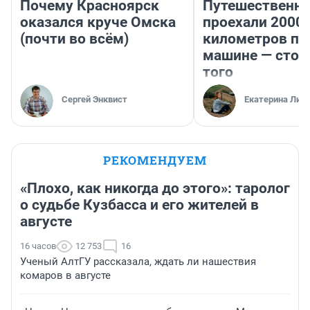
Почему Красноярск
Путешественн
оказался круче Омска
проехали 2000
(почти во всём)
километров по 
машине — стои
того
Сергей Энквист
Екатерина Лит
РЕКОМЕНДУЕМ
«Плохо, как никогда до этого»: таролог
о судьбе Кузбасса и его жителей в
августе
16 часов
12 753
16
Ученый АлтГУ рассказала, ждать ли нашествия
комаров в августе