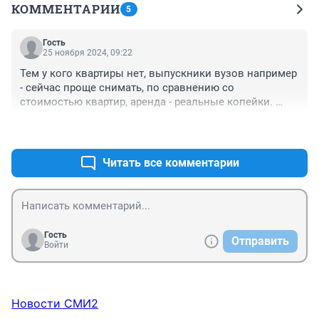
КОММЕНТАРИИ
5
Гость
25 ноября 2024, 09:22
Тем у кого квартиры нет, выпускники вузов например 
- сейчас проще снимать, по сравнению со 
стоимостью квартир, аренда - реальные копейки. 
Остаток откидывать на накопительный счёт. 

+2
–4
Тем, кому надо расшириться в площади, проще 
продать квартиру и начать строить дом. На коробку 
хватит, потом можно и обустраиваться постепенно
Читать все комментарии
Гость
Отправить
Войти
Новости СМИ2