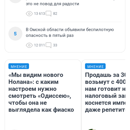
это не повод для радости
13 613
82
В Омской области объявили беспилотную
5
опасность в пятый раз
12 011
33
МНЕНИЕ
МНЕНИЕ
«Мы видим нового
Продашь за 300
Нолана»: с каким
возьмут с 4000
настроем нужно
нам готовит н
смотреть «Одиссею»,
налоговый зако
чтобы она не
коснется импор
выглядела как фиаско
даже репетито