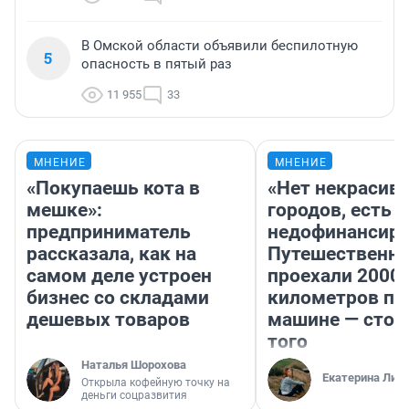
В Омской области объявили беспилотную
5
опасность в пятый раз
11 955
33
МНЕНИЕ
МНЕНИЕ
«Покупаешь кота в
«Нет некрасив
мешке»:
городов, есть
предприниматель
недофинансиро
рассказала, как на
Путешественн
самом деле устроен
проехали 2000
бизнес со складами
километров по 
дешевых товаров
машине — стои
того
Наталья Шорохова
Екатерина Лит
Открыла кофейную точку на
деньги соцразвития