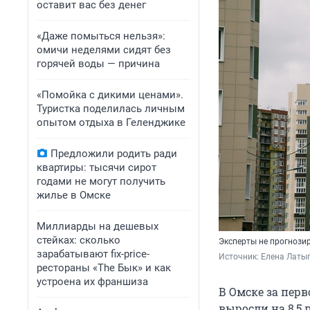
оставит вас без денег
«Даже помыться нельзя»:
омичи неделями сидят без
горячей воды — причина
«Помойка с дикими ценами».
Туристка поделилась личным
опытом отдыха в Геленджике
Предложили родить ради
квартиры: тысячи сирот
годами не могут получить
жилье в Омске
Миллиарды на дешевых
стейках: сколько
Эксперты не прогнозир
зарабатывают fix-price-
Источник: 
Елена Латы
рестораны «The Бык» и как
устроена их франшиза
В Омске за перв
выросли на 8,5