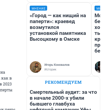
МНЕНИЕ
МНЕНИ
«Город — как нищий на
Мой б
паперти»: краевед
береж
возмутился
хотел
установкой памятника
тысяч
Высоцкому в Омске
креди
приех
безоп
Игорь Коновалов
Историк
 на
 как в
РЕКОМЕНДУЕМ
 в 2023
сперты
Смертельный аудит: за что
в начале 2000-х убили
бывшего главбуха
нефтяной компании Уфы
вои цены