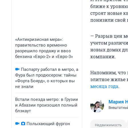
ближе к уровню
строят новые к
понизили свой п
— Разрыв цен 
«Антикризисная мера»:
учетом различи
правительство временно
новых домах для
разрешило продажу и ввоз
компании.
бензина «Евро-2» и «Евро-3»
Паспарту работал в метро, а
Напомним, что 
Фура был продюсером: тайны
элитное жилье в
«Форта Боярд», о которых вы
месяца года
.
не знали
Встали поезда метро: в Грузии
Мария 
и Абхазии произошел полный
Внештатный
блэкаут
Полыхающий фургон
Недвижимость