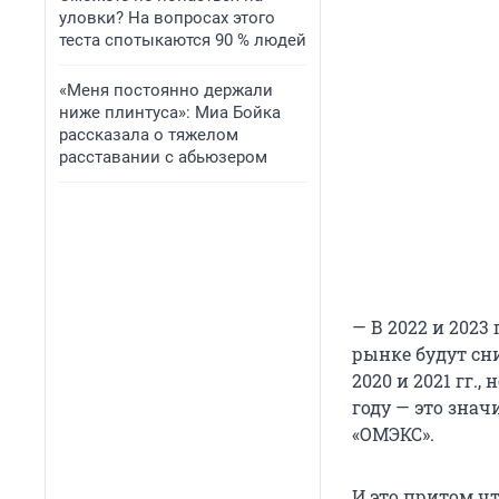
уловки? На вопросах этого
теста спотыкаются 90 % людей
«Меня постоянно держали
ниже плинтуса»: Миа Бойка
рассказала о тяжелом
расставании с абьюзером
— В 2022 и 2023
рынке будут сни
2020 и 2021 гг.,
году — это зна
«ОМЭКС».
И это притом ч