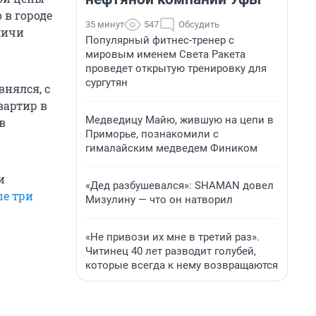
 в городе
35 минут
547
Обсудить
мичи
Популярный фитнес-тренер с
мировым именем Света Ракета
проведет открытую тренировку для
сургутян
нялся, с
вартир в
Медведицу Майю, жившую на цепи в
в
Приморье, познакомили с
гималайским медведем Фиником
и
«Дед разбушевался»: SHAMAN довел
ые три
Мизулину — что он натворил
«Не привози их мне в третий раз».
Читинец 40 лет разводит голубей,
которые всегда к нему возвращаются