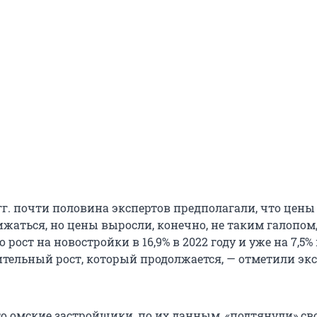
 гг. почти половина экспертов предполагали, что цены
жаться, но цены выросли, конечно, не таким галопом,
 но рост на новостройки в 16,9% в 2022 году и уже на 7,5%
чительный рост, который продолжается, — отметили эк
то омские застройщики, по их данным, «подтянули» с