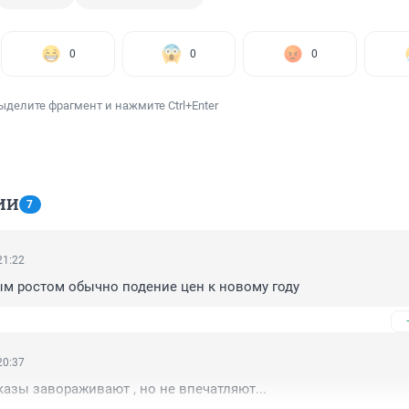
0
0
0
ыделите фрагмент и нажмите Ctrl+Enter
ИИ
7
21:22
м ростом обычно подение цен к новому году
20:37
азы завораживают , но не впечатляют...