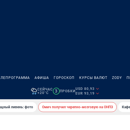
ЕЛЕПРОГРАММА
АФИША
ГОРОСКОП
КУРСЫ ВАЛЮТ
ZODY
П
USD 80,93
СЕЙЧАС
3
ПРОБКИ
+20°C
EUR 93,19
ощный ливень: фото
Омич получил черепно-мозговую на ОНПЗ
Кафе