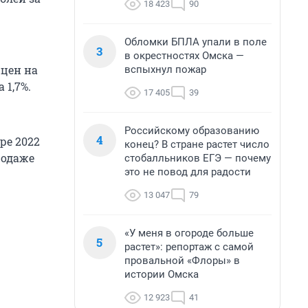
18 423
90
Обломки БПЛА упали в поле
3
в окрестностях Омска —
 цен на
вспыхнул пожар
 1,7%.
17 405
39
Российскому образованию
4
ре 2022
конец? В стране растет число
родаже
стобалльников ЕГЭ — почему
это не повод для радости
13 047
79
«У меня в огороде больше
5
растет»: репортаж с самой
провальной «Флоры» в
истории Омска
12 923
41