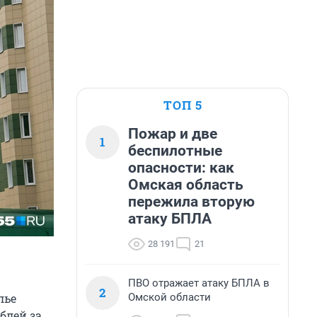
ТОП 5
Пожар и две
1
беспилотные
опасности: как
Омская область
пережила вторую
атаку БПЛА
28 191
21
ПВО отражает атаку БПЛА в
2
Омской области
лье
блей за