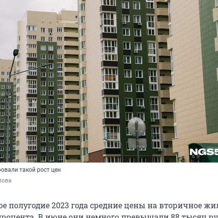
овали такой рост цен
пова
ое полугодие 2023 года средние цены на вторичное жи
 процента. В июне они немного превышали 88 тысяч ру