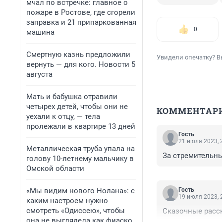
мчал по встречке: главное о
пожаре в Ростове, где сгорели
заправка и 21 припаркованная
0
машина
Смертную казнь предложили
Увидели опечатку? В
вернуть — для кого. Новости 5
августа
Мать и бабушка отравили
четырех детей, чтобы они не
КОММЕНТАР
уехали к отцу, — тела
пролежали в квартире 13 дней
Гость
21 июля 2023, 
Металлическая труба упала на
За стремительны
голову 10-летнему мальчику в
Омской области
«Мы видим нового Нолана»: с
Гость
19 июля 2023, 
каким настроем нужно
смотреть «Одиссею», чтобы
Сказочные расск
она не выглядела как фиаско