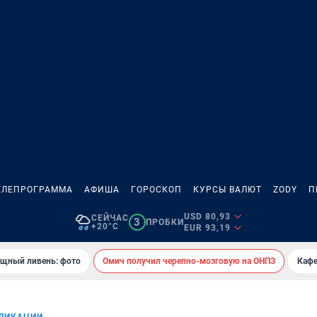
ЕЛЕПРОГРАММА
АФИША
ГОРОСКОП
КУРСЫ ВАЛЮТ
ZODY
П
USD 80,93
СЕЙЧАС
3
ПРОБКИ
+20°C
EUR 93,19
ощный ливень: фото
Омич получил черепно-мозговую на ОНПЗ
Кафе