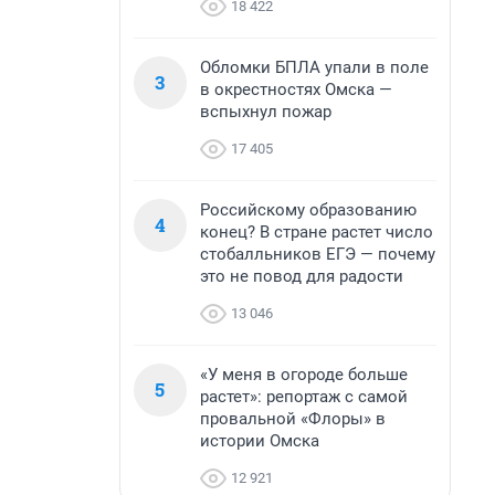
18 422
Обломки БПЛА упали в поле
3
в окрестностях Омска —
вспыхнул пожар
17 405
Российскому образованию
4
конец? В стране растет число
стобалльников ЕГЭ — почему
это не повод для радости
13 046
«У меня в огороде больше
5
растет»: репортаж с самой
провальной «Флоры» в
истории Омска
12 921