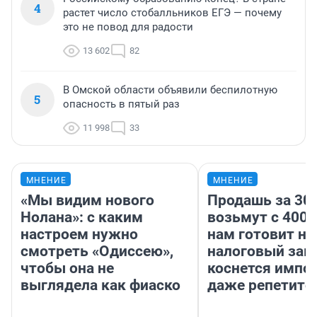
4
растет число стобалльников ЕГЭ — почему
это не повод для радости
13 602
82
В Омской области объявили беспилотную
5
опасность в пятый раз
11 998
33
МНЕНИЕ
МНЕНИЕ
«Мы видим нового
Продашь за 300
Нолана»: с каким
возьмут с 4000
настроем нужно
нам готовит н
смотреть «Одиссею»,
налоговый зако
чтобы она не
коснется импор
выглядела как фиаско
даже репетито