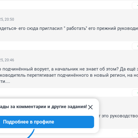
5, 20:50
деться- его сюда пригласил " работать" его прежний руководит
5, 20:46
о подчинённый ворует, а начальник не знает об этом? Да ещё э
ководитель перетягивает подчинённого в новый регион, на но
и....
ады за комментарии и другие задания!
5, 20:16
 отсидеться, типа глушь, типа не найдут. Вот это руководство
Подробнее в профиле
откуда -то!!!!!!!!!!!!!