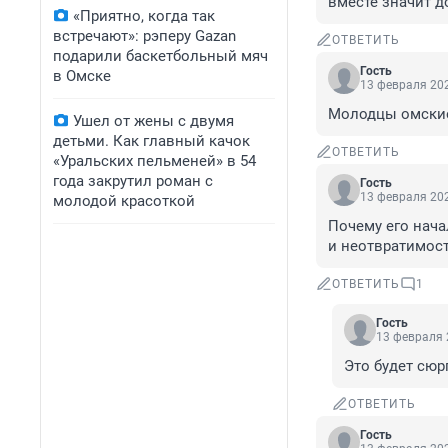
вместе значит д
«Приятно, когда так
встречают»: рэперу Gazan
ОТВЕТИТЬ
подарили баскетбольный мяч
Гость
в Омске
13 февраля 202
Молодцы омские 
Ушел от жены с двумя
детьми. Как главный качок
ОТВЕТИТЬ
«Уральских пельменей» в 54
года закрутил роман с
Гость
13 февраля 202
молодой красоткой
Почему его нача
и неотвратимост
ОТВЕТИТЬ
1
Гость
13 февраля 
Это будет сюр
ОТВЕТИТЬ
Гость