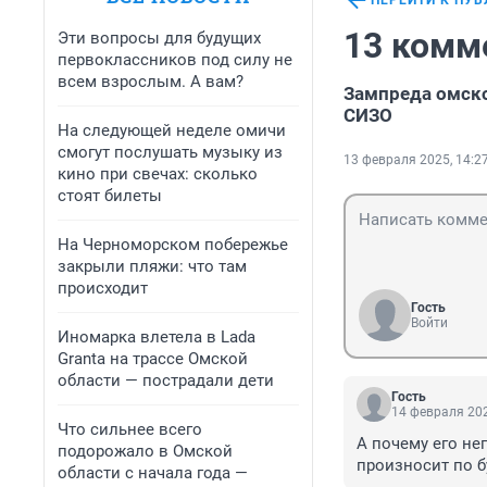
ПЕРЕЙТИ К ПУ
13 комм
Эти вопросы для будущих
первоклассников под силу не
всем взрослым. А вам?
Зампреда омско
СИЗО
На следующей неделе омичи
смогут послушать музыку из
13 февраля 2025, 14:2
кино при свечах: сколько
стоят билеты
На Черноморском побережье
закрыли пляжи: что там
происходит
Гость
Войти
Иномарка влетела в Lada
Granta на трассе Омской
области — пострадали дети
Гость
14 февраля 202
Что сильнее всего
А почему его не
подорожало в Омской
произносит по бу
области с начала года —