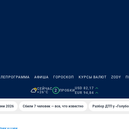
ЕЛЕПРОГРАММА
АФИША
ГОРОСКОП
КУРСЫ ВАЛЮТ
ZODY
П
USD 82,17
СЕЙЧАС
2
ПРОБКИ
+26°C
EUR 94,84
ени 2026
Сбили 7 человек — все, что известно
Разбор ДТП у «Голубо