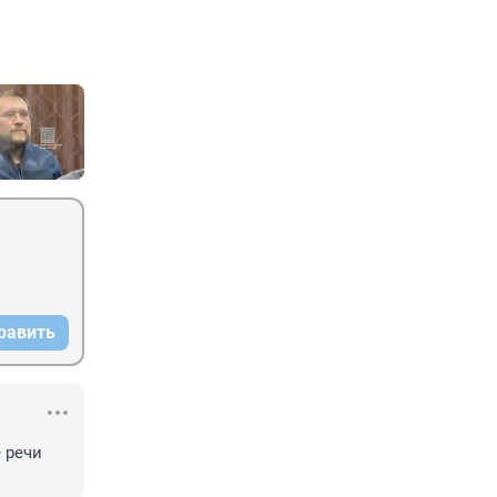
равить
 речи 