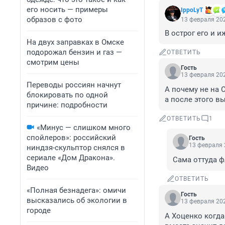
его носить — примеры
IppoLyT
образов с фото
13 февраля 202
В острог его и иж
На двух заправках в Омске
подорожал бензин и газ —
ОТВЕТИТЬ
смотрим цены
Гость
13 февраля 202
Переводы россиян начнут
А почему не на 
блокировать по одной
а после этого вы
причине: подробности
ОТВЕТИТЬ
1
«Минус — слишком много
спойлеров»: российский
Гость
13 февраля 
ниндзя-скульптор снялся в
сериале «Дом Дракона».
Сама оттуда 
Видео
ОТВЕТИТЬ
«Полная безнадега»: омичи
Гость
высказались об экологии в
13 февраля 202
городе
А Хоценко когда