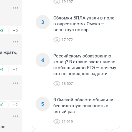
19 197
Обломки БПЛА упали в поле
3
в окрестностях Омска —
вспыхнул пожар
+3
–0
17 972
 жрать, 
Российскому образованию
4
конец? В стране растет число
стобалльников ЕГЭ — почему
+4
–1
это не повод для радости
13 507
В Омской области объявили
5
+0
–2
беспилотную опасность в
пятый раз
11 919
се 