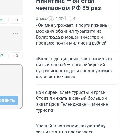
Никитина — он стал
чемпионом РФ 35 раз
3 часа
2 574
4
+9
–0
«Он мне угрожает и портит жизнь»:
москвич обвинил турагента из
Волгограда в мошенничестве и
пропаже почти миллиона рублей
+7
–0
«Вплоть до диареи»: как правильно
пить иван-чай — новосибирский
нутрициолог подсчитал допустимое
количество чашек
Вой сирен, злые туристы и грязь.
Стоит ли ехать в самый большой
равить
аквапарк в Геленджике — мнение
туристки
Ученый в изгнании: какую тайну
хранит могила профессора