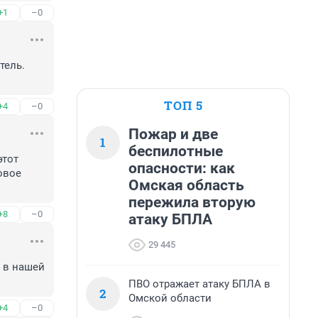
+1
–0
ель. 
ТОП 5
+4
–0
Пожар и две
1
беспилотные
тот 
опасности: как
вое 
Омская область
пережила вторую
+8
–0
атаку БПЛА
29 445
 в нашей 
ПВО отражает атаку БПЛА в
2
Омской области
+4
–0