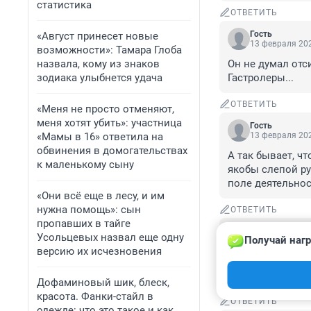
статистика
ОТВЕТИТЬ
Гость
«Август принесет новые
13 февраля 202
возможности»: Тамара Глоба
назвала, кому из знаков
Он не думал отси
зодиака улыбнется удача
Гастролеры...
ОТВЕТИТЬ
«Меня не просто отменяют,
меня хотят убить»: участница
Гость
«Мамы в 16» ответила на
13 февраля 202
обвинения в домогательствах
А так бывает, чт
к маленькому сыну
якобы слепой ру
поле деятельност
«Они всё еще в лесу, и им
нужна помощь»: сын
ОТВЕТИТЬ
пропавших в тайге
Гость
Усольцевых назвал еще одну
Получай нагр
13 февраля 202
версию их исчезновения
Он в Омске думал
области появилось 
Дофаминовый шик, блеск,
красота. Фанки-стайл в
ОТВЕТИТЬ
одежде: что это такое и как