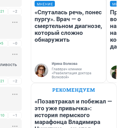
МНЕНИЕ
МНЕНИ
«Спуталась речь, понес
Прода
+21
–2
пургу». Врач — о
возьм
смертельном диагнозе,
нам г
который сложно
налог
обнаружить
косне
+5
–0
даже 
Ирина Волкова
ливость 
Главврач клиники
«Реабилитация доктора
Волковой»
+21
–2
РЕКОМЕНДУЕМ
«Позавтракал и побежал —
это уже привычка»:
история пермского
+10
–1
марафонца Владимира