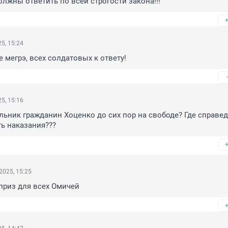
олжны ответить по всей строгости закона!!!
5, 15:24
мегрэ, всех солдатовых к ответу!
5, 15:16
льник гражданин Хоценко до сих пор на свободе? Где справед
ь наказания???
2025, 15:25
приз для всех Омичей