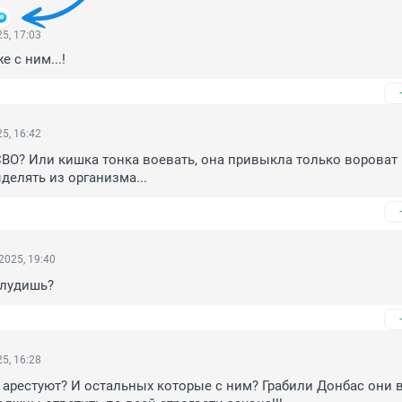
5, 17:03
е с ним...!
5, 16:42
СВО? Или кишка тонка воевать, она привыкла только вороват и
делять из организма...
2025, 19:40
флудишь?
5, 16:28
 арестуют? И остальных которые с ним? Грабили Донбас они в