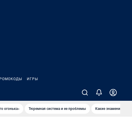
РОМОКОДЫ
ИГРЫ
го огонька»
Тюремная система и ее проблемы
Какие знаменитости 