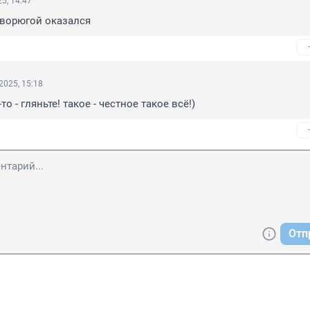
5, 14:47
 ворюгой оказался
2025, 15:18
то - гляньте! такое - честное такое всё!)
Отп