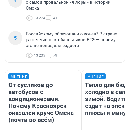
4
с самой провальной «Флоры» в истории
Омска
13 274
41
Российскому образованию конец? В стране
5
растет число стобалльников ЕГЭ — почему
это не повод для радости
13 205
79
МНЕНИЕ
МНЕНИЕ
От сусликов до
Тепло для бюд
автобусов с
холодно в сало
кондиционерами.
зимой. Водител
Почему Красноярск
ездит на элект
оказался круче Омска
плюсы и мину
(почти во всём)