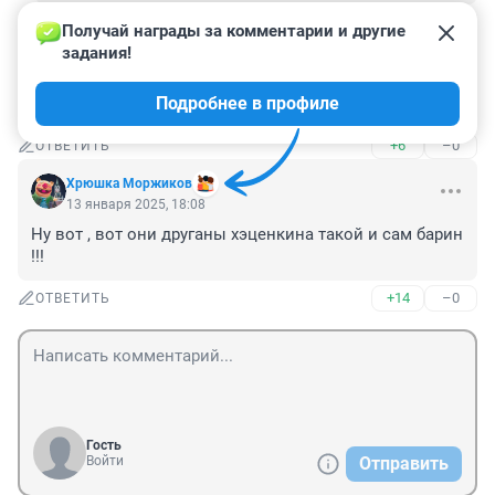
+12
–0
ОТВЕТИТЬ
Получай награды за комментарии и другие 
задания!
Гость
13 января 2025, 18:10
Подробнее в профиле
Ворон ворону глаз не выклюет, 🫢
+6
–0
ОТВЕТИТЬ
Хрюшка Моржиков
13 января 2025, 18:08
Ну вот , вот они друганы хэценкина такой и сам барин 
!!!
+14
–0
ОТВЕТИТЬ
Гость
Войти
Отправить